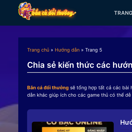
Chuyển
đến
TRANG
nội
dung
Trang chủ
»
Hướng dẫn
»
Trang 5
Chia sẻ kiến thức các hướ
Bắn cá đổi thưởng
sẽ tổng hợp tất cả các bài 
dẫn khác giúp ích cho các game thủ có thể dễ
Hướ