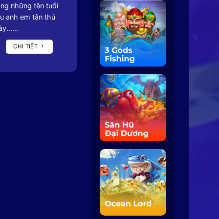
ong những tên tuổi
ếu anh em tân thủ
......
CHI TIẾT