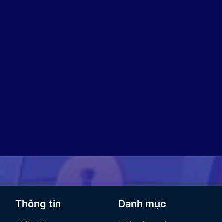
Thông tin
Danh mục