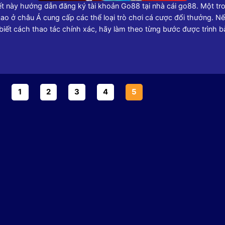
iết này hướng dẫn đăng ký tài khoản Go88 tại nhà cái go88. Một tr
cao ở châu Á cung cấp các thể loại trò chơi cá cược đổi thưởng. N
biết cách thao tác chính xác, hãy làm theo từng bước được trình bày
1
2
3
4
5