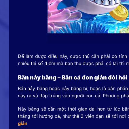
Để làm được điều này, cược thủ cần phải có tính
nhiêu thì số điểm mà bạn thu được phải có lãi thì 
Bắn nảy băng – Bắn cá đơn giản đòi hỏi
Bắn nảy băng hoặc nảy băng bi, hoặc là bắn phản 
nảy ra và đập trúng vào người con cá. Phương pháp
Nảy băng sẽ cần một thời gian dài hơn từ lúc bắn
thẳng tới hướng cá, như thế 2 viên đạn sẽ tới nơi 
giản
.