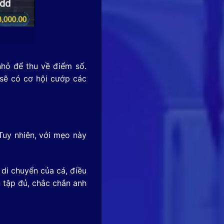
nhỏ để thu về điểm số.
 sẽ có cơ hội cướp các
Tuy nhiên, với mẹo này
di chuyển của cá, điều
 tập đủ, chắc chắn anh