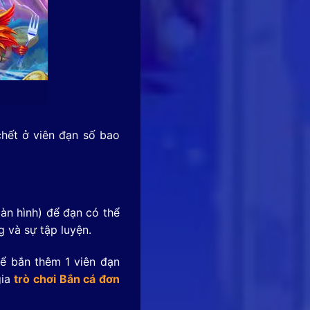
chết ở viên đạn số bao
àn hình) để đạn có thể
 và sự tập luyện.
hể bắn thêm 1 viên đạn
gia
trò chơi Bắn cá đơn