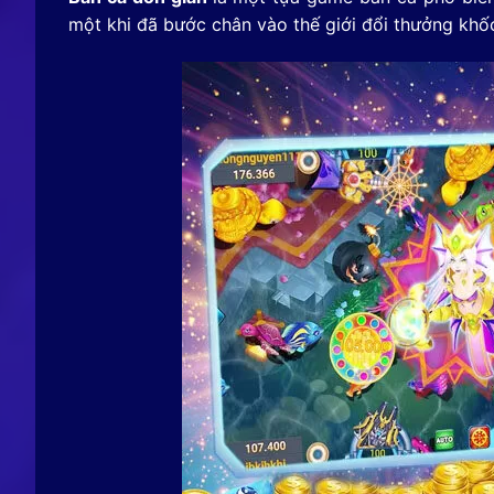
một khi đã bước chân vào thế giới đổi thưởng khố