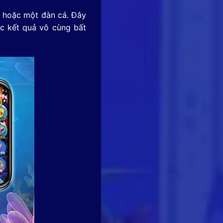
n hoặc một đàn cá. Đây
ợc kết quả vô cùng bất