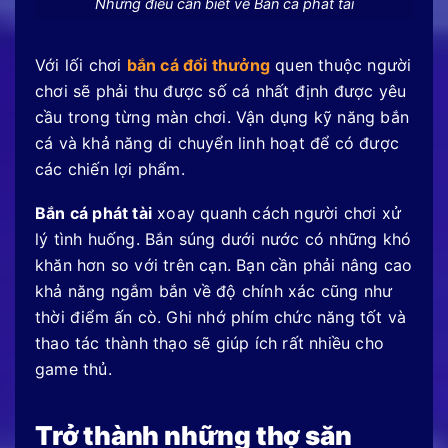
Những điều cần biết về Bắn cá phát tài
Với lối chơi
bắn cá đổi thưởng
quen thuộc người
chơi sẽ phải thu được số cá nhất định được yêu
cầu trong từng màn chơi. Vận dụng kỹ năng bắn
cá và khả năng di chuyển linh hoạt để có được
các chiến lợi phẩm.
Bắn cá phát tài
xoay quanh cách người chơi xử
lý tình huống. Bắn súng dưới nước có những khó
khăn hơn so với trên cạn. Bạn cần phải nâng cao
khả năng ngắm bắn về độ chính xác cũng như
thời điểm ấn cò. Ghi nhớ phím chức năng tốt và
thao tác thành thạo sẽ giúp ích rất nhiều cho
game thủ.
Trở thành những thợ săn