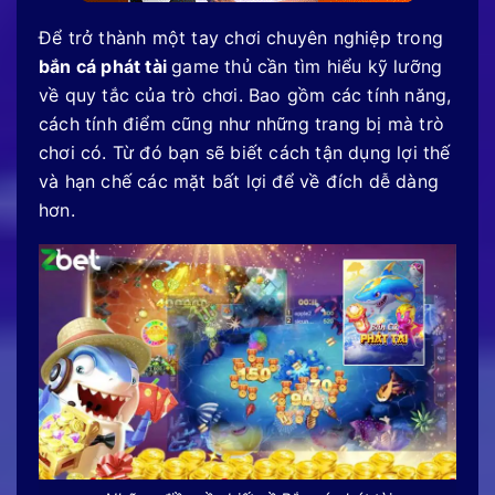
Để trở thành một tay chơi chuyên nghiệp trong
bắn cá phát tài
game thủ cần tìm hiểu kỹ lưỡng
về quy tắc của trò chơi. Bao gồm các tính năng,
cách tính điểm cũng như những trang bị mà trò
chơi có. Từ đó bạn sẽ biết cách tận dụng lợi thế
và hạn chế các mặt bất lợi để về đích dễ dàng
hơn.