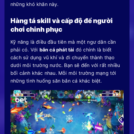
những khó khăn này.
Hàng tá skill và cấp độ để người
chơi chinh phục
Kỹ năng là điều đầu tiên mà một ngư dân cần
phải có. Với
bắn cá phát tài
đó chính là biết
cách sử dụng vũ khí và đi chuyển thành thạo
dưới môi trường nước. Bạn sẽ đến với rất nhiều
bối cảnh khác nhau. Mỗi môi trường mạng tới
những tình huống săn bắn cá khác biệt.