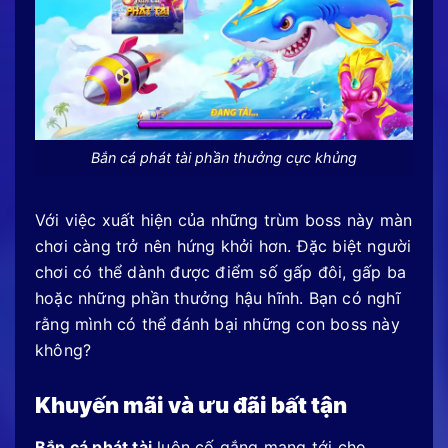
Bắn cá phát tài phần thưởng cực khủng
Với việc xuất hiện của những trùm boss này màn
chơi càng trở nên hứng khởi hơn. Đặc biệt người
chơi có thể dành được điểm số gấp đôi, gấp ba
hoặc những phần thưởng hậu hĩnh. Bạn có nghĩ
rằng mình có thể đánh bại những con boss này
không?
Khuyến mãi và ưu đãi bất tận
Bắn cá phát tài
luôn cố gắng mang tới cho