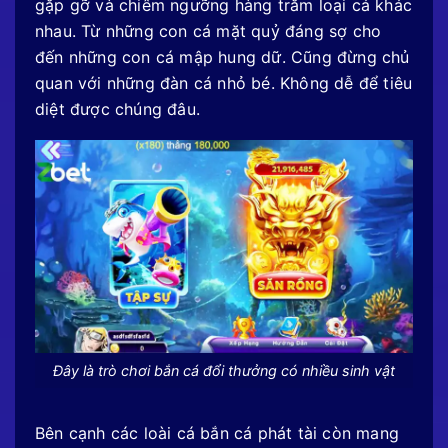
gặp gỡ và chiêm ngưỡng hàng trăm loại cá khác
nhau. Từ những con cá mặt quỷ đáng sợ cho
đến những con cá mập hung dữ. Cũng đừng chủ
quan với những đàn cá nhỏ bé. Không dễ để tiêu
diệt được chúng đâu.
Đây là trò chơi bắn cá đổi thưởng có nhiều sinh vật
Bên cạnh các loài cá bắn cá phát tài còn mang