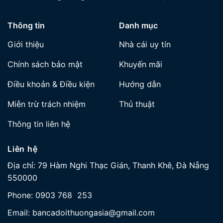
Thông tin
Danh mục
Giới thiệu
Nhà cái uy tín
Chính sách bảo mật
Khuyến mãi
Điều khoản & Điều kiện
Hướng dẫn
Miễn trừ trách nhiệm
Thủ thuật
Thông tin liên hệ
Liên hệ
Địa chỉ:
79 Hàm Nghi Thạc Gián, Thanh Khê, Đà Nẵng
550000
Phone: 0903 768 253
Email:
bancadoithuongasia@gmail.com