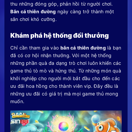
thu những đóng góp, phản hồi từ người chơi.
Bắn cá thiên đường
ngày càng trở thành một
sân chơi khó cưỡng.
Khám phá hệ thống đổi thưởng
Chỉ cần tham gia vào
bắn cá thiên đường
là bạn
đã có cơ hội nhận thưởng. Với một hệ thống
những phần quà đa dạng trò chơi luôn khiến các
game thủ tò mò và hứng thú. Từ những món quà
khởi nghiệp cho người mới bắt đầu cho đến các
ưu đãi hoa hồng cho thành viên vip. Đây đều là
những ưu đãi có giá trị mà mọi game thủ mong
muốn.