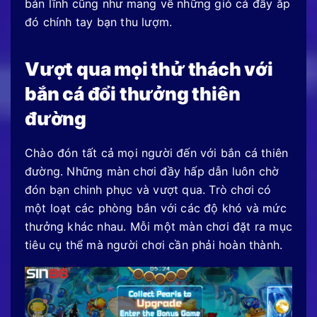
bản lĩnh cũng như mang về những giỏ cá đầy ắp
đó chính tay bạn thu lượm.
Vượt qua mọi thử thách với
bắn cá đổi thưởng thiên
đường
Chào đón tất cả mọi người đến với bắn cá thiên
đường. Những màn chơi đầy hấp dẫn luôn chờ
đón bạn chinh phục và vượt qua. Trò chơi có
một loạt các phòng bắn với các độ khó và mức
thưởng khác nhau. Mỗi một màn chơi đặt ra mục
tiêu cụ thể mà người chơi cần phải hoàn thành.