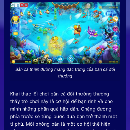
Bắn cá thiên đường mang đặc trưng của bắn cá đổi
thưởng
Khai thác lối chơi bắn cá đổi thưởng thường
thấy trò chơi này là cơ hội để bạn rinh về cho
mình những phần quà hấp dẫn. Chặng đường
phía trước sẽ từng bước đưa bạn trở thành một
tỉ phú. Mỗi phòng bắn là một cơ hội thể hiện