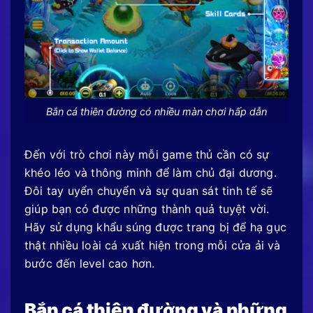
Bắn cá thiên đường có nhiều màn chơi hấp dẫn
Đến với trò chơi này mỗi game thủ cần có sự
khéo léo và thông minh để làm chủ đại dương.
Đôi tay uyển chuyển và sự quan sát tinh tế sẽ
giúp bạn có được những thành quả tuyệt vời.
Hãy sử dụng khẩu súng được trang bị để hạ gục
thật nhiều loài cá xuất hiện trong mỗi cửa ải và
bước đến level cao hơn.
Bắn cá thiên đường và những