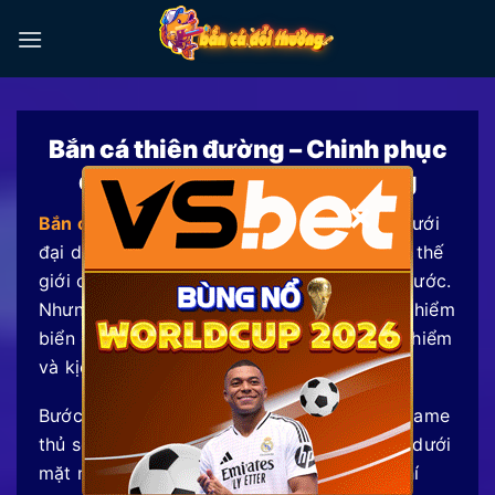
Chuyển
đến
nội
dung
Bắn cá thiên đường – Chinh phục
đại dương nhận quà thưởng
×
Bắn cá thiên đường
mở ra một hành trình dưới
đại dương vô cùng lôi cuốn. Bạn sẽ đến với thế
giới của những sinh vật nằm sau dưới mặt nước.
Nhưng đây không phải là một chuyến thám hiểm
biển cả. Nó là những cuộc đi săn đầy nguy hiểm
và kịch tính.
Bước vào trò chơi
bắn cá đổi thưởng
này,
game
thủ sẽ được trải nghiệm những cuộc đi săn dưới
mặt nước biển. Bạn sẽ sử dụng những vũ khí