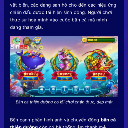
vật biển, các dạng san hô cho đến các hiệu ứng
chiến đấu được tái hiện sinh động. Người chơi
thực sự hoà mình vào cuộc bắn cá mà mình
đang tham gia.
Bắn cá thiên đường có lối chơi chân thực, đẹp mắt
Bên cạnh phần hình ảnh và chuyển động
bắn cá
thiên đường
còn có hệ thống âm thanh mê