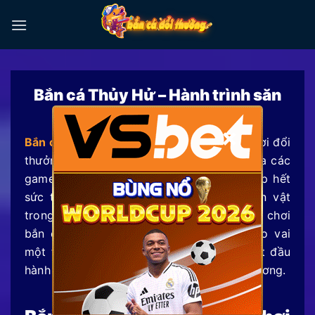
Chuyển
đến
nội
dung
Bắn cá Thủy Hử – Hành trình săn
cá ăn xu kịch tính
×
Bắn cá Thuỷ Hử
là một trong những trò chơi đổi
thưởng hàng đầu đang thu hút sự chú ý của các
game thủ hiện nay. Đây là một sự kết hợp hết
sức thú vị với sự xuất hiện của các nhân vật
trong bộ truyện Thuỷ hử nổi tiếng và lối chơi
bắn cá quen thuộc. Các game thủ sẽ vào vai
một trong các anh hùng Trung Hoa để bắt đầu
hành trình đi săn của mình dưới lòng đại dương.