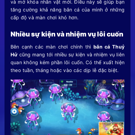
và mở khóa nhân vật mới. Điều này sẽ giúp bạn
tăng cường khả năng bắn cá của mình ở những
cấp độ và màn chơi khó hơn.
Nhiều sự kiện và nhiệm vụ lôi cuốn
Bên cạnh các màn chơi chính thì
bắn cá Thuỷ
Hử
cũng mang tới nhiều sự kiện và nhiệm vụ liên
quan không kém phần lôi cuốn. Có thể xuất hiện
theo tuần, tháng hoặc vào các dịp lễ đặc biệt.