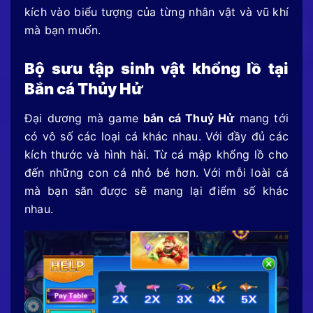
kích vào biểu tượng của từng nhân vật và vũ khí
mà bạn muốn.
Bộ sưu tập sinh vật khổng lồ tại
Bắn cá Thủy Hử
Đại dương mà game
bắn cá Thuỷ Hử
mang tới
có vô số các loại cá khác nhau. Với đầy đủ các
kích thước và hình hài. Từ cá mập khổng lồ cho
đến những con cá nhỏ bé hơn. Với mỗi loài cá
mà bạn săn được sẽ mang lại điểm số khác
nhau.