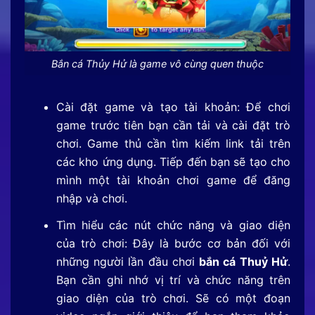
Bắn cá Thủy Hử là game vô cùng quen thuộc
Cài đặt game và tạo tài khoản: Để chơi
game trước tiên bạn cần tải và cài đặt trò
chơi. Game thủ cần tìm kiếm link tải trên
các kho ứng dụng. Tiếp đến bạn sẽ tạo cho
mình một tài khoản chơi game để đăng
nhập và chơi.
Tìm hiểu các nút chức năng và giao diện
của trò chơi: Đây là bước cơ bản đối với
những người lần đầu chơi
bắn cá Thuỷ Hử
.
Bạn cần ghi nhớ vị trí và chức năng trên
giao diện của trò chơi. Sẽ có một đoạn