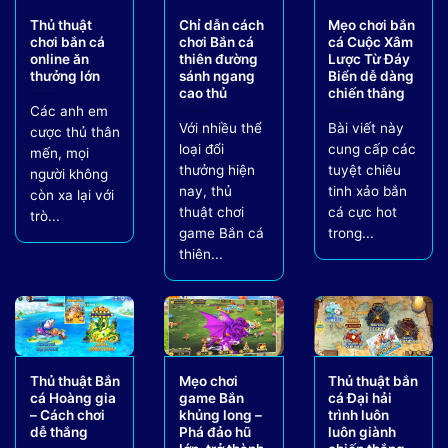
Thủ thuật
Chỉ dẫn cách
Mẹo chơi bắn
chơi bắn cá
chơi Bắn cá
cá Cuộc Xâm
online ăn
thiên đường
Lược Từ Đáy
thưởng lớn
sánh ngang
Biển dễ dàng
cao thủ
chiến thắng
Các anh em
Với nhiều thể
Bài viết này
cược thủ thân
loại đổi
cung cấp các
mến, mọi
thưởng hiện
tuyệt chiêu
người không
nay, thủ
tinh xảo bắn
còn xa lại với
thuật chơi
cá cực hot
trò...
game Bắn cá
trong...
thiên...
Thủ thuật Bắn
Mẹo chơi
Thủ thuật bắn
cá Hoàng gia
game Bắn
cá Đại hải
– Cách chơi
khủng long –
trình luôn
dễ thắng
Phá đảo hũ
luôn giành