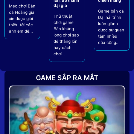
lớn, trở thành
chiến thắng
đại gia
Mẹo chơi Bắn
Game bắn cá
cá Hoàng gia
Thủ thuật
Đại hải trình
xin được giới
chơi game
luôn giành
thiệu tới các
Bắn khủng
được sự quan
anh em để...
long chơi sao
tâm nhiều
để thắng lớn
của cộng...
hay cách
chơi...
GAME SẮP RA MẮT