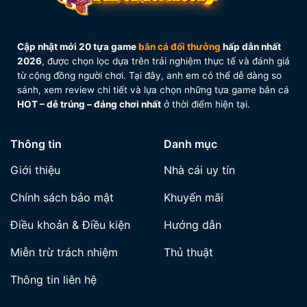
Cập nhật mới 20 tựa game
bắn cá đổi thưởng
hấp dẫn nhất
2026
, được chọn lọc dựa trên trải nghiệm thực tế và đánh giá
từ cộng đồng người chơi. Tại đây, anh em có thể dễ dàng so
sánh, xem review chi tiết và lựa chọn những tựa game bắn cá
HOT – dễ trúng – đáng chơi nhất
ở thời điểm hiện tại.
Thông tin
Danh mục
Giới thiệu
Nhà cái uy tín
Chính sách bảo mật
Khuyến mãi
Điều khoản & Điều kiện
Hướng dẫn
Miễn trừ trách nhiệm
Thủ thuật
Thông tin liên hệ