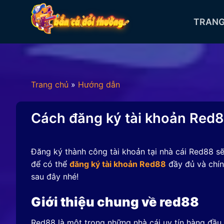
Chuyển
đến
TRANG
nội
dung
Trang chủ
»
Hướng dẫn
Cách đăng ký tài khoản Red
Đăng ký thành công tài khoản tại nhà cái Red88 sẽ
để có thể
đăng ký tài khoản Red88
đầy đủ và chín
sau đây nhé!
Giới thiệu chung về red88
Red88 là một trong những nhà cái uy tín hàng đầu