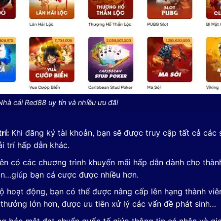
Nhà cái Red88 uy tín và nhiều ưu đãi
rí:
Khi đăng ký tài khoản, bạn sẽ được truy cập tất cả cá
i trí hấp dẫn khác.
n có các chương trình khuyến mãi hấp dẫn dành cho thàn
mắn…giúp bạn cá cược được nhiều hơn.
 hoạt động, bạn có thể được nâng cấp lên hạng thành viê
 thưởng lớn hơn, được ưu tiên xử lý các vấn đề phát sinh…
g bảo mật đạt chuẩn quốc tế giúp thông tin cá nhân và gi