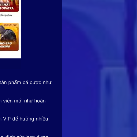
c sản phẩm cá cược như
h viên mới như hoàn
n VIP để hưởng nhiều
ao dịch của bạn được