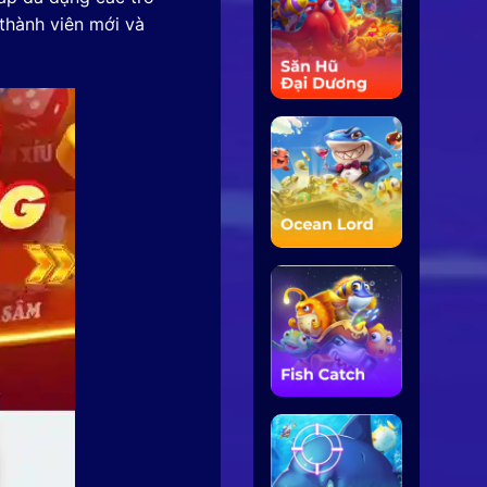
thành viên mới và