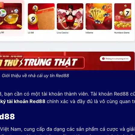
Giới thiệu về nhà cái uy tín Red88
88, bạn cần có một tài khoản thành viên. Tài khoản Red88 
 ký tài khoản Red88
chính xác và đầy đủ là vô cùng quan t
ed88
Việt Nam, cung cấp đa dạng các sản phẩm cá cược và giải t