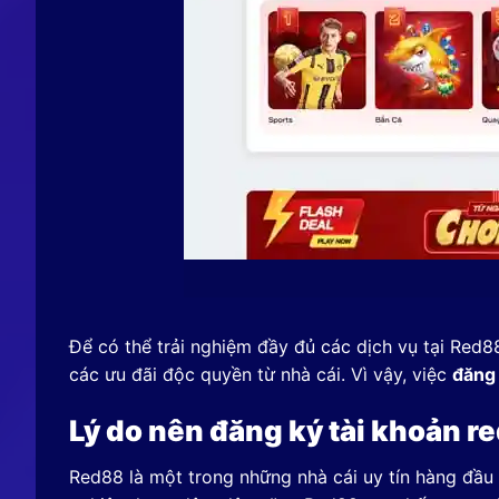
Để có thể trải nghiệm đầy đủ các dịch vụ tại Red
các ưu đãi độc quyền từ nhà cái. Vì vậy, việc
đăng
Lý do nên đăng ký tài khoản r
Red88 là một trong những nhà cái uy tín hàng đầu 