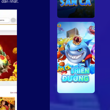
 dẫn nhất.