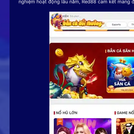
nghiệm hoạt động lâu năm, Red88 cam kết mang đế