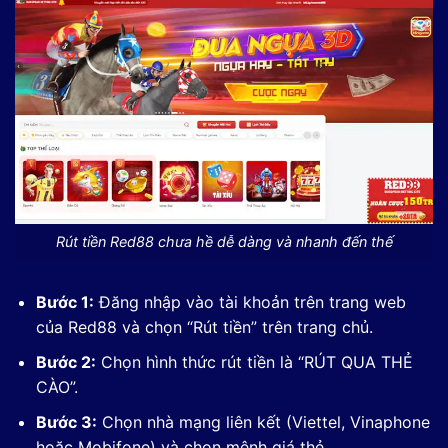
Rút tiền Red88 chưa hề dễ dàng và nhanh đến thế
Bước 1:
Đăng nhập vào tài khoản trên trang web
của Red88 và chọn “Rút tiền” trên trang chủ.
Bước 2:
Chọn hình thức rút tiền là “RÚT QUA THẺ
CÀO”.
Bước 3:
Chọn nhà mạng liên kết (Viettel, Vinaphone
hoặc Mobifone) và chọn mệnh giá thẻ.