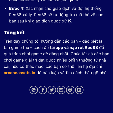
Bước 4:
Xác nhận cho giao dịch và đợi hệ thống
Red88 xử lý. Red88 sẽ tự động trả mã thẻ về cho
bạn sau khi giao dịch được xử lý.
Tổng kết
Trên đây chúng tôi hướng dẫn các bạn – đặc biệt là
tân game thủ – cách để
tải app và nạp rút Red88
để
quá trình chơi game dễ dàng nhất. Chúc tất cả các bạn
chơi game giải trí đạt được nhiều phần thưởng từ nhà
cái, nếu có thắc mắc, các bạn có thể liên hệ địa chỉ
arcaneassets.io
để bàn luận và tìm cách tháo gỡ nhé.