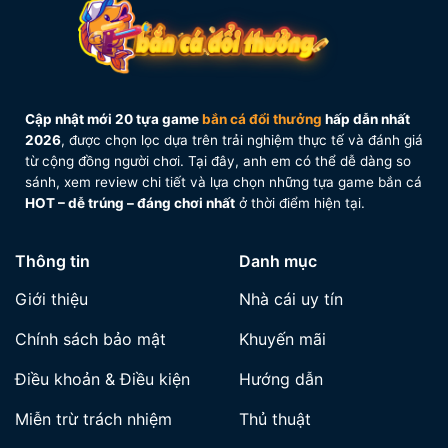
Cập nhật mới 20 tựa game
bắn cá đổi thưởng
hấp dẫn nhất
2026
, được chọn lọc dựa trên trải nghiệm thực tế và đánh giá
từ cộng đồng người chơi. Tại đây, anh em có thể dễ dàng so
sánh, xem review chi tiết và lựa chọn những tựa game bắn cá
HOT – dễ trúng – đáng chơi nhất
ở thời điểm hiện tại.
Thông tin
Danh mục
Giới thiệu
Nhà cái uy tín
Chính sách bảo mật
Khuyến mãi
Điều khoản & Điều kiện
Hướng dẫn
Miễn trừ trách nhiệm
Thủ thuật