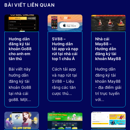
BÀI VIẾT LIÊN QUAN
Hướng dẫn
SV88 –
Nhà cái
đăng ký tài
Hướng dẫn
May88 –
khoản Go88
tải app và nạp
Hướng dẫn
cho anh em
rút tại nhà cái
đăng ký tài
tân thủ
top 1 châu Á
khoản May88
Bài viết này
Cách tải app
Hướng dẫn
hướng dẫn
và nạp rút tại
đăng ký tài
đăng ký tài
SV88 – Liệu
khoản May88
khoản Go88
rằng các tân
- địa điểm giải
tại nhà cái
cược thủ...
trí trực tuyến
go88. Một...
với...