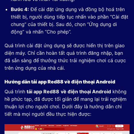
Bước 4:
Để cài đặt ứng dụng và đồng bộ hoá trên
thiết bị, người dùng tiếp tục nhấn vào phần “Cài đặt
chung” của thiết bị. Sau đó, chọn “Ứng dụng di
động” và nhấn “Cho phép”.
Quá trình cài đặt ứng dụng sẽ được hiển thị trên giao
diện máy. Chỉ cần hoàn tất quá trình đăng nhập, bạn
đã sẵn sàng để thưởng thức trải nghiệm chơi cá cược
trên ứng dụng của nhà cái.
Hướng dẫn tải app Red88 về điện thoại Android
Quá trình
tải app Red88
về điện thoại Android
không
hề phức tạp, đã được tối giản để mang lại trải nghiệm
thuận lợi cho người chơi. Dưới đây là hướng dẫn chi
tiết mà mọi người đều thực hiện được: