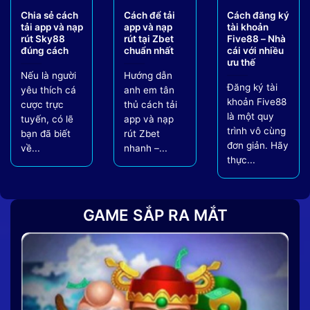
Chia sẻ cách
Cách để tải
Cách đăng ký
tải app và nạp
app và nạp
tài khoản
rút Sky88
rút tại Zbet
Five88 – Nhà
đúng cách
chuẩn nhất
cái với nhiều
ưu thế
Nếu là người
Hướng dẫn
Đăng ký tài
yêu thích cá
anh em tân
khoản Five88
cược trực
thủ cách tải
là một quy
tuyến, có lẽ
app và nạp
trình vô cùng
bạn đã biết
rút Zbet
đơn giản. Hãy
về...
nhanh –...
thực...
GAME SẮP RA MẮT