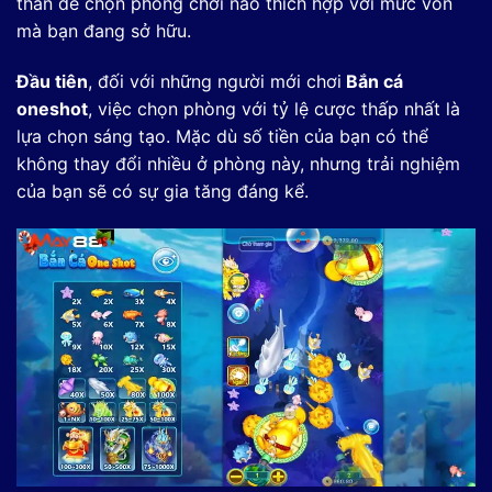
thân để chọn phòng chơi nào thích hợp với mức vốn
mà bạn đang sở hữu.
Đầu tiên
, đối với những người mới chơi
Bắn cá
oneshot
, việc chọn phòng với tỷ lệ cược thấp nhất là
lựa chọn sáng tạo. Mặc dù số tiền của bạn có thể
không thay đổi nhiều ở phòng này, nhưng trải nghiệm
của bạn sẽ có sự gia tăng đáng kể.