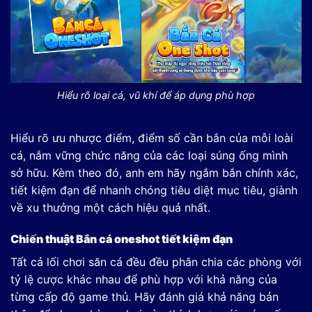
Hiểu rõ loại cá, vũ khí để áp dụng phù hợp
Hiểu rõ ưu nhược điểm, điểm số cần bắn của mỗi loài
cá, nắm vững chức năng của các loại súng ống mình
sở hữu. Kèm theo đó, anh em hãy ngắm bắn chính xác,
tiết kiệm đạn để nhanh chóng tiêu diệt mục tiêu, giành
về xu thưởng một cách hiệu quả nhất.
Chiến thuật Bắn cá oneshot tiết kiệm đạn
Tất cả lối chơi săn cá đều đều phân chia các phòng với
tỷ lệ cược khác nhau để phù hợp với khả năng của
từng cấp độ game thủ. Hãy đánh giá khả năng bản