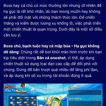
Boss hay cá chủ có mức thưởng lớn nhưng dĩ nhiên để
hạ gục là rất khó nhằn, dù bạn mong muốn hay không
sẽ phải đối mặt với những thách thức lớn. Để chiến
thắng và kiếm được lượng xu khổng lồ, việc phát triển
một chiến thuật là quan trọng. Dưới đây là một số điều
cần lưu ý:
Boss chủ, bạch tuộc hay cá mập búa – Hạ gục không
dễ dàng:
Chúng rất dễ bơi khỏi màn hình trước khi bạn
kịp tiêu diệt trong
Bắn cá oneshot
, vì thế, áp dụng
chiến thuật sử dụng loại đạn cao cấp để đối phó với
chúng. Đừng để bắn trượt quá nhiều để lãng phí đạn,
và áp dụng khi số xu trong tài khoản đừng ít quá.