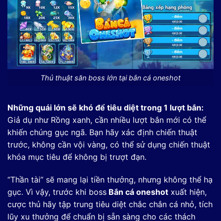
Thủ thuật săn boss lớn tại bắn cá oneshot
Những quái lớn sẽ khó để tiêu diệt trong 1 lượt bắn:
Giả dụ như Rồng xanh, cần nhiều lượt bắn mới có thể
khiến chúng gục ngã. Bạn hãy xác định chiến thuật
trước, không cần vội vàng, có thể sử dụng chiến thuật
khóa mục tiêu để không bị trượt đạn.
“Thần tài” sẽ mang lại tiền thưởng, nhưng không thể hạ
gục. Vì vậy, trước khi boss
Bắn cá oneshot
xuất hiện,
cược thủ hãy tập trung tiêu diệt chắc chắn cá nhỏ, tích
lũy xu thưởng để chuẩn bị sẵn sàng cho các thách