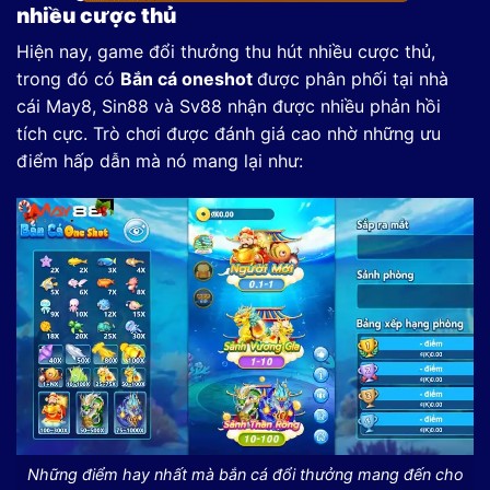
nhiều cược thủ
Hiện nay, game đổi thưởng thu hút nhiều cược thủ,
trong đó có
Bắn cá oneshot
được phân phối tại nhà
cái May8, Sin88 và Sv88 nhận được nhiều phản hồi
tích cực. Trò chơi được đánh giá cao nhờ những ưu
điểm hấp dẫn mà nó mang lại như:
Những điểm hay nhất mà bắn cá đổi thưởng mang đến cho