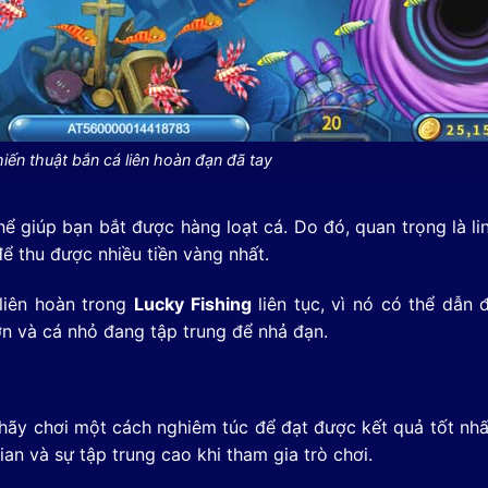
iến thuật bắn cá liên hoàn đạn đã tay
hể giúp bạn bắt được hàng loạt cá. Do đó, quan trọng là li
ể thu được nhiều tiền vàng nhất.
liên hoàn trong
Lucky Fishing
liên tục, vì nó có thể dẫn 
ớn và cá nhỏ đang tập trung để nhả đạn.
g
y hãy chơi một cách nghiêm túc để đạt được kết quả tốt nh
ian và sự tập trung cao khi tham gia trò chơi.