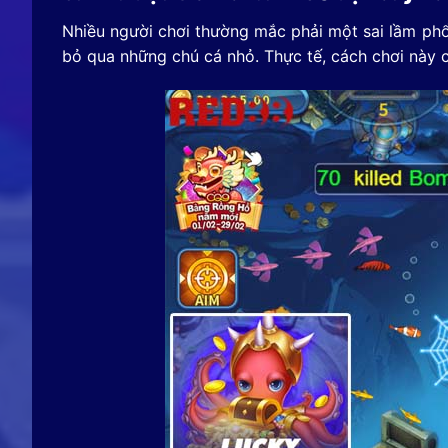
Nhiều người chơi thường mắc phải một sai lầm phổ 
bỏ qua những chú cá nhỏ. Thực tế, cách chơi này có