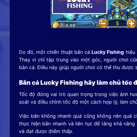
Do đó, một chiến thuật bắn cá
Lucky Fishing
hiệu 
Thay vì chỉ tập trung vào một góc, người chơi c
bản cá. Điều này giúp người chơi có thể thu được 
Bắn cá Lucky Fishing hãy làm chủ tốc 
Tốc độ đóng vai trò quan trọng trong việc ảnh hưở
soát và điều chỉnh tốc độ một cách hợp lý, làm ch
Việc bắn không nhanh quá cũng không nên quá c
thực hiện bắn nhanh và liên tục để tăng khả năng
và đạt được điểm thấp.