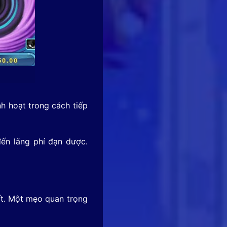
nh hoạt trong cách tiếp
đến lãng phí đạn dược.
ất. Một mẹo quan trọng