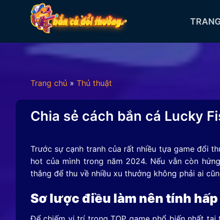
Chuyển
đến
TRANG
nội
dung
Trang chủ
»
Thủ thuật
Chia sẻ cách bắn cá Lucky Fi
Trước sự cạnh tranh của rất nhiều tựa game đổi t
hot của mình trong năm 2024. Nếu vẫn còn hứng 
thắng để thu về nhiều xu thưởng không phải ai cũn
Sơ lược điều làm nên tính hấ
Để chiếm vị trí trong TOP game phổ biến nhất tại 