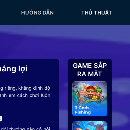
HƯỚNG DẪN
THỦ THUẬT
GAME SẮP
ắng lợi
RA MẮT
g riêng, khẳng định độ
anh em cách chơi luôn
g
 đổi thưởng nào có nội