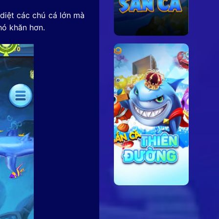
 diệt các chú cá lớn mà
hó khăn hơn.