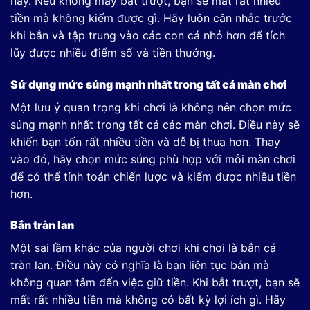
này. Nếu không may bắt trượt, bạn sẽ mất rất nhiều
tiền mà không kiếm được gì. Hãy luôn cân nhắc trước
khi bắn và tập trung vào các con cá nhỏ hơn để tích
lũy được nhiều điểm số và tiền thưởng.
Sử dụng mức súng mạnh nhất trong tất cả màn chơi
Một lưu ý quan trọng khi chơi là không nên chọn mức
súng mạnh nhất trong tất cả các màn chơi. Điều này sẽ
khiến bạn tốn rất nhiều tiền và dễ bị thua hơn. Thay
vào đó, hãy chọn mức súng phù hợp với mỗi màn chơi
để có thể tính toán chiến lược và kiếm được nhiều tiền
hơn.
Bắn tràn lan
Một sai lầm khác của người chơi khi chơi là bắn cá
tràn lan. Điều này có nghĩa là bạn liên tục bắn mà
không quan tâm đến việc giữ tiền. Khi bắt trượt, bạn sẽ
mất rất nhiều tiền mà không có bất kỳ lợi ích gì. Hãy