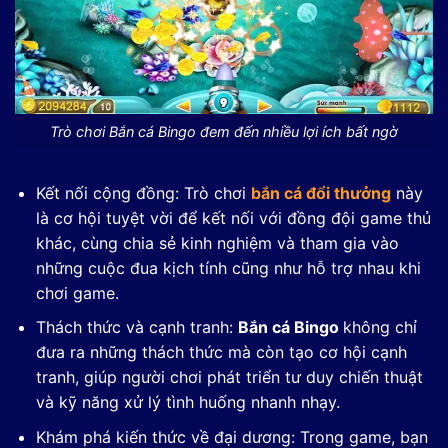
Trò chơi Bắn cá Bingo đem đến nhiều lợi ích bất ngờ
Kết nối cộng đồng: Trò chơi
bắn cá đổi thưởng
này
là cơ hội tuyệt vời để kết nối với đồng đội game thủ
khác, cùng chia sẻ kinh nghiệm và tham gia vào
những cuộc đua kịch tính cũng như hỗ trợ nhau khi
chơi game.
Thách thức và cạnh tranh:
Bắn cá Bingo
không chỉ
đưa ra những thách thức mà còn tạo cơ hội cạnh
tranh, giúp người chơi phát triển tư duy chiến thuật
và kỹ năng xử lý tình huống nhanh nhạy.
Khám phá kiến thức về đại dương: Trong game, bạn