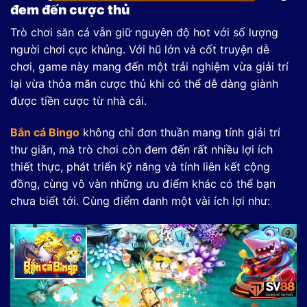
đem đến cược thủ
Trò chơi săn cá vẫn giữ nguyên độ hot với số lượng
người chơi cực khủng. Với hũ lớn và cốt truyện dễ
chơi, game này mang đến một trải nghiệm vừa giải trí
lại vừa thỏa mãn cược thủ khi có thể dễ dàng giành
được tiền cược từ nhà cái.
Bắn cá Bingo
không chỉ đơn thuần mang tính giải trí
thư giãn, mà trò chơi còn đem đến rất nhiều lợi ích
thiết thực, phát triển kỹ năng và tính liên kết cộng
đồng, cùng vô vàn những ưu điểm khác có thể bạn
chưa biết tới. Cùng điểm danh một vài ích lợi như: