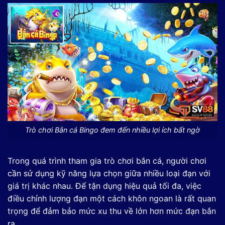
Trò chơi Bắn cá Bingo đem đến nhiều lợi ích bất ngờ
Trong quá trình tham gia trò chơi bắn cá, người chơi
cần sử dụng kỹ năng lựa chọn giữa nhiều loại đạn với
giá trị khác nhau. Để tận dụng hiệu quả tối đa, việc
điều chỉnh lượng đạn một cách khôn ngoan là rất quan
trọng để đảm bảo mức xu thu về lớn hơn mức đạn bắn
ra.