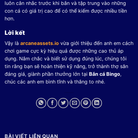
luôn cân nhắc trước khi bắn và tập trung vào những
con cá có giá trị cao để có thể kiếm được nhiều tiền
hơn.
Lời kết
Vậy là
arcaneassets.io
vừa giới thiệu đến anh em cách
chơi game cực kỳ hiệu quả được những cao thủ áp
dụng. Nắm chắc và biết sử dụng đúng lúc, chúng tôi
tin rằng bạn sẽ hoàn thiện kỹ năng, trở thành thợ săn
đáng giá, giành phần thưởng lớn tại
Bắn cá Bingo
,
chúc các anh em bình tĩnh và thắng to nhé.
BÀI VIẾT LIÊN QUAN