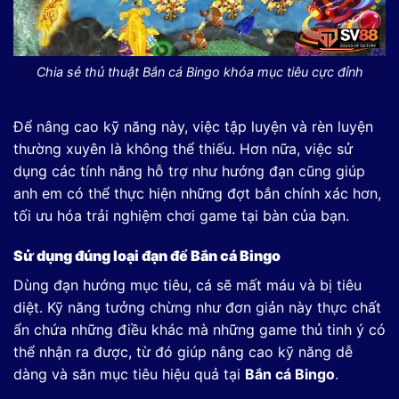
Chia sẻ thủ thuật Bắn cá Bingo khóa mục tiêu cực đỉnh
Để nâng cao kỹ năng này, việc tập luyện và rèn luyện
thường xuyên là không thể thiếu. Hơn nữa, việc sử
dụng các tính năng hỗ trợ như hướng đạn cũng giúp
anh em có thể thực hiện những đợt bắn chính xác hơn,
tối ưu hóa trải nghiệm chơi game tại bàn của bạn.
Sử dụng đúng loại đạn để Bắn cá Bingo
Dùng đạn hướng mục tiêu, cá sẽ mất máu và bị tiêu
diệt. Kỹ năng tưởng chừng như đơn giản này thực chất
ẩn chứa những điều khác mà những game thủ tinh ý có
thể nhận ra được, từ đó giúp nâng cao kỹ năng dễ
dàng và săn mục tiêu hiệu quả tại
Bắn cá Bingo
.