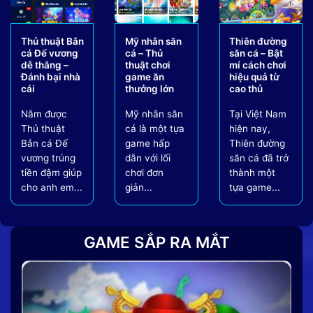
Thủ thuật Bắn
Mỹ nhân săn
Thiên đường
cá Đế vương
cá – Thủ
săn cá – Bật
dễ thắng –
thuật chơi
mí cách chơi
Đánh bại nhà
game ăn
hiệu quả từ
cái
thưởng lớn
cao thủ
Nắm được
Mỹ nhân săn
Tại Việt Nam
Thủ thuật
cá là một tựa
hiện nay,
Bắn cá Đế
game hấp
Thiên đường
vương trúng
dẫn với lối
săn cá đã trở
tiền đậm giúp
chơi đơn
thành một
cho anh em...
giản...
tựa game...
GAME SẮP RA MẮT