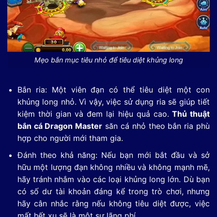
Mẹo bắn mục tiêu nhỏ để tiêu diệt khủng long
Bắn ria: Một viên đạn có thể tiêu diệt một con
khủng long nhỏ. Vì vậy, việc sử dụng ria sẽ giúp tiết
kiệm thời gian và đem lại hiệu quả cao.
Thủ thuật
bắn cá Dragon Master
săn cá nhỏ theo bắn ria phù
hợp cho người mới tham gia.
Đánh theo khả năng: Nếu bạn mới bắt đầu và sở
hữu một lượng đạn không nhiều và không mạnh mẽ,
hãy tránh nhắm vào các loại khủng long lớn. Dù bạn
có số dư tài khoản đáng kể trong trò chơi, nhưng
hãy cân nhắc rằng nếu không tiêu diệt được, việc
mất hết xu sẽ là một sự lãng phí.