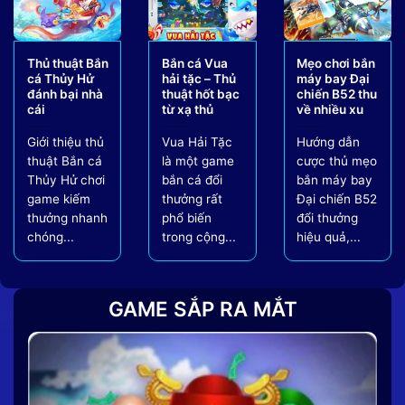
Thủ thuật Bắn
Bắn cá Vua
Mẹo chơi bắn
cá Thủy Hử
hải tặc – Thủ
máy bay Đại
đánh bại nhà
thuật hốt bạc
chiến B52 thu
cái
từ xạ thủ
về nhiều xu
Giới thiệu thủ
Vua Hải Tặc
Hướng dẫn
thuật Bắn cá
là một game
cược thủ mẹo
Thủy Hử chơi
bắn cá đổi
bắn máy bay
game kiếm
thưởng rất
Đại chiến B52
thưởng nhanh
phổ biến
đổi thưởng
chóng...
trong cộng...
hiệu quả,...
GAME SẮP RA MẮT