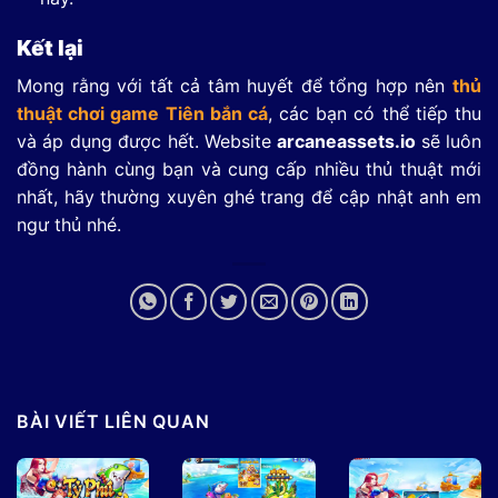
Kết lại
Mong rằng với tất cả tâm huyết để tổng hợp nên
thủ
thuật chơi game Tiên bắn cá
, các bạn có thể tiếp thu
và áp dụng được hết. Website
arcaneassets.io
sẽ luôn
đồng hành cùng bạn và cung cấp nhiều thủ thuật mới
nhất, hãy thường xuyên ghé trang để cập nhật anh em
ngư thủ nhé.
BÀI VIẾT LIÊN QUAN