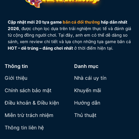
Cập nhật mới 20 tựa game
bắn cá đổi thưởng
hấp dẫn nhất
2026
, được chọn lọc dựa trên trải nghiệm thực tế và đánh giá
từ cộng đồng người chơi. Tại đây, anh em có thể dễ dàng so
sánh, xem review chi tiết và lựa chọn những tựa game bắn cá
HOT – dễ trúng – đáng chơi nhất
ở thời điểm hiện tại.
Thông tin
Danh mục
Giới thiệu
Nhà cái uy tín
Chính sách bảo mật
Khuyến mãi
Điều khoản & Điều kiện
Hướng dẫn
Miễn trừ trách nhiệm
Thủ thuật
Thông tin liên hệ