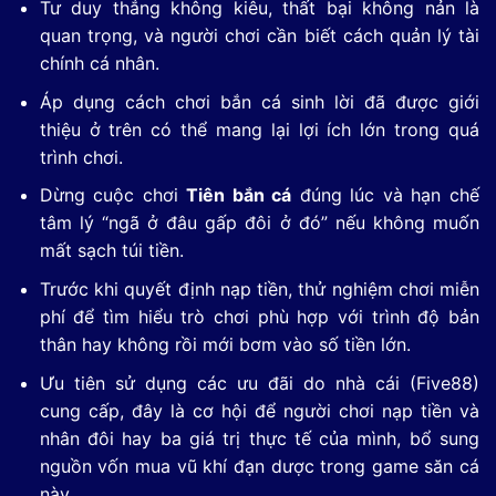
Tư duy thắng không kiêu, thất bại không nản là
quan trọng, và người chơi cần biết cách quản lý tài
chính cá nhân.
Áp dụng cách chơi bắn cá sinh lời đã được giới
thiệu ở trên có thể mang lại lợi ích lớn trong quá
trình chơi.
Dừng cuộc chơi
Tiên bắn cá
đúng lúc và hạn chế
tâm lý “ngã ở đâu gấp đôi ở đó” nếu không muốn
mất sạch túi tiền.
Trước khi quyết định nạp tiền, thử nghiệm chơi miễn
phí để tìm hiểu trò chơi phù hợp với trình độ bản
thân hay không rồi mới bơm vào số tiền lớn.
Ưu tiên sử dụng các ưu đãi do nhà cái (Five88)
cung cấp, đây là cơ hội để người chơi nạp tiền và
nhân đôi hay ba giá trị thực tế của mình, bổ sung
nguồn vốn mua vũ khí đạn dược trong game săn cá
này.