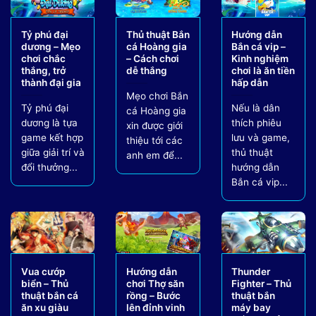
Tỷ phú đại
Thủ thuật Bắn
Hướng dẫn
dương – Mẹo
cá Hoàng gia
Bắn cá vip –
chơi chắc
– Cách chơi
Kinh nghiệm
thắng, trở
dễ thắng
chơi là ăn tiền
thành đại gia
hấp dẫn
Mẹo chơi Bắn
Tỷ phú đại
Nếu là dân
cá Hoàng gia
dương là tựa
thích phiêu
xin được giới
game kết hợp
lưu và game,
thiệu tới các
giữa giải trí và
thủ thuật
anh em để...
đổi thưởng...
hướng dẫn
Bắn cá vip...
Vua cướp
Hướng dẫn
Thunder
biển – Thủ
chơi Thợ săn
Fighter – Thủ
thuật bắn cá
rồng – Bước
thuật bắn
ăn xu giàu
lên đỉnh vinh
máy bay