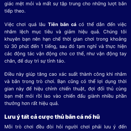
giác mệt mỏi và mất sự tập trung cho những lượt bắn
tiếp theo.
Việc chơi quá lâu
Tiên bắn cá
có thể dẫn đến việc
nhắm lệch mục tiêu và giảm hiệu quả. Chúng tôi
khuyên bạn nên hạn chế thời gian chơi trong khoảng
từ 30 phút đến 1 tiếng, sau đó tạm nghỉ và thực hiện
các động tác vận động cho cơ thể, như vận động tay
chân, để duy trì sự tỉnh táo.
Điều này giúp tăng cao xác suất thành công khi nhắm
và bắn trong trò chơi. Bạn cũng có thể lợi dụng thời
gian này để hiệu chỉnh chiến thuật, đợi đối thủ cùng
bạn mệt mỏi rồi lao vào chiến đấu giành nhiều phần
thưởng hơn rất hiệu quả.
Lưu ý tất cả cược thủ bắn cá nổ hũ
Mỗi trò chơi đều đòi hỏi người chơi phải lưu ý đến