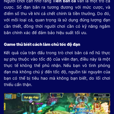
Người chơi cần nhớ rằng
Tiên bắn cá
vẫn là một trò cá
cược. Số đạn bắn ra tương đương với mức cược, và
điểm số thu về khi cá chết chính là tiền thưởng. Do đó,
với mỗi loại cá, quan trọng là sử dụng đúng lượng đạn
cần thiết, đồng thời người chơi cần có kỹ năng ngắm
bắn chính xác để đảm bảo hiệu suất tối ưu.
Game thủ biết cách làm chủ tốc độ đạn
Kết quả của trận đấu trong trò chơi bắn cá nổ hũ thực
sự phụ thuộc vào tốc độ của viên đạn, điều này là một
thực tế không thể phủ nhận. Nếu bạn vô tình phóng
đạn mà không chú ý đến tốc độ, nguồn tài nguyên của
bạn có thể bị tiêu hao mà không bạn biết, do lối chơi
thiếu cẩn thận.