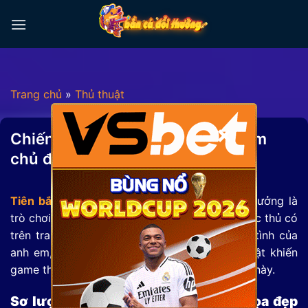
Chuyển
đến
nội
dung
Trang chủ
»
Thủ thuật
×
Chiến thuật game Tiên bắn cá làm
chủ đại dương
Tiên bắn cá
hay còn gọi là bắn cá tiên đổi thưởng là
trò chơi dành được nhiều sự ưu ái của các cược thủ có
trên trang game chúng tôi
.
Để tri ân sự nhiệt tình của
anh em, chúng tôi sẽ giới thiệu những thủ thuật khiến
game thủ trở nên bất bại khi tham gia trò chơi này.
Sơ lược về trò chơi bắn cá tiên đồ họa đẹp