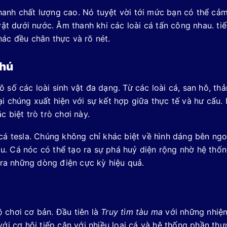
hanh chất lượng cao. Nó tuyệt vời tới mức bạn có thể cả
vật dưới nước. Âm thanh khi các loài cá tấn công nhau. ti
hác đều chân thực và rõ nét.
phú
ô số các loài sinh vật đa dạng. Từ các loài cá, san hô, th
i chúng xuất hiện với sự kết hợp giữa thực tế và hư cấu.
 biệt trò trò chơi này.
 cá tesla. Chúng không chỉ khác biệt về hình dáng bên ng
u. Cá nóc có thể tạo ra sự phá huỷ diện rộng nhờ hệ thốn
o ra những dòng điện cực kỳ hiệu quả.
 chơi cơ bản. Đầu tiên là
Truy tìm tàu ma
với những nhiệ
ới cơ hội tiếp cận với nhiều loại cá và hệ thống phần
thư