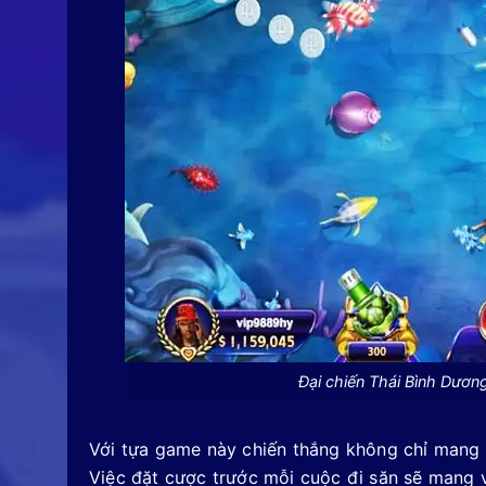
Đại chiến Thái Bình Dươn
Với tựa game này chiến thắng không chỉ mang lạ
Việc đặt cược trước mỗi cuộc đi săn sẽ mang v