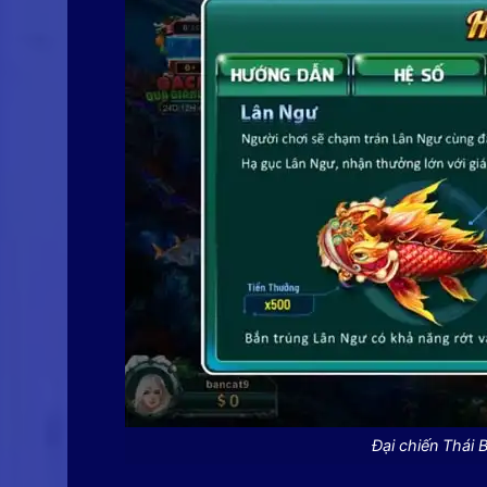
Đại chiến Thái