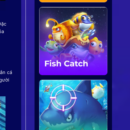
Đặc
ỏa
bắn cá
gười