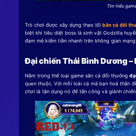
Tìm hiểu game
Trò chơi được xây dựng theo lối
bắn cá đổi th
biệt khi tiêu diệt boss là sinh vật Godzilla h
đam mê kiếm tiền nhanh trên không gian mạng
Đại chiến Thái Bình Dương – 
Nằm trong thể loại game săn cá đổi thưởng
đạ
quen thuộc. Với mỗi loài cá mà bạn hoá thân đ
chơi là tận dụng nó để tấn công và giành chiến