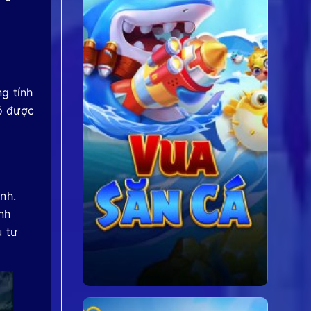
g tính
ó được
nh.
nh
u tư