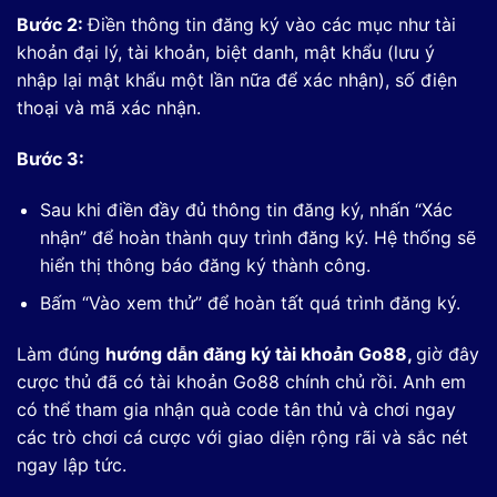
Bước 2:
Điền thông tin đăng ký vào các mục như tài
khoản đại lý, tài khoản, biệt danh, mật khẩu (lưu ý
nhập lại mật khẩu một lần nữa để xác nhận), số điện
thoại và mã xác nhận.
Bước 3:
Sau khi điền đầy đủ thông tin đăng ký, nhấn “Xác
nhận” để hoàn thành quy trình đăng ký. Hệ thống sẽ
hiển thị thông báo đăng ký thành công.
Bấm “Vào xem thử” để hoàn tất quá trình đăng ký.
Làm đúng
hướng dẫn đăng ký tài khoản Go88,
giờ đây
cược thủ đã có tài khoản Go88 chính chủ rồi. Anh em
có thể tham gia nhận quà code tân thủ và chơi ngay
các trò chơi cá cược với giao diện rộng rãi và sắc nét
ngay lập tức.