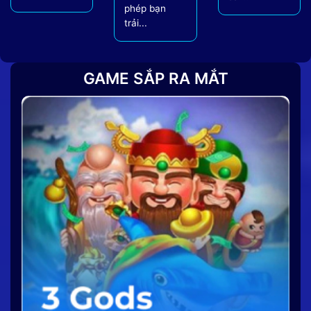
phép bạn
trải...
GAME SẮP RA MẮT