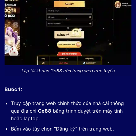
Lập tài khoản Go88 trên trang web trực tuyến
Bước 1:
Truy cập trang web chính thức của nhà cái thông
qua địa chỉ
Go88
bằng trình duyệt trên máy tính
hoặc laptop.
Bấm vào tùy chọn “Đăng ký” trên trang web.