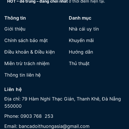
HOT – dễ trúng – đáng chơi nhất
ở thời điểm hiện tại.
Thông tin
Danh mục
Giới thiệu
Nhà cái uy tín
Chính sách bảo mật
Khuyến mãi
Điều khoản & Điều kiện
Hướng dẫn
Miễn trừ trách nhiệm
Thủ thuật
Thông tin liên hệ
Liên hệ
Địa chỉ:
79 Hàm Nghi Thạc Gián, Thanh Khê, Đà Nẵng
550000
Phone: 0903 768 253
Email:
bancadoithuongasia@gmail.com