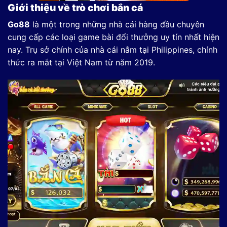
Giới thiệu về trò chơi bắn cá
Go88
là một trong những nhà cái hàng đầu chuyên
cung cấp các loại game bài đổi thưởng uy tín nhất hiện
nay. Trụ sở chính của nhà cái nằm tại Philippines, chính
thức ra mắt tại Việt Nam từ năm 2019.