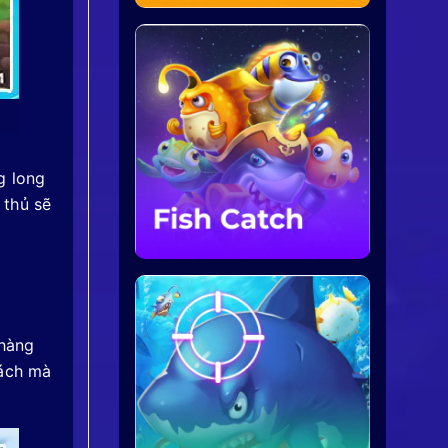
g long
 thủ sẽ
 hàng
hách mà