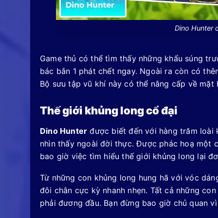
Dino Hunter 
Game thủ có thể tìm thấy những khẩu súng trư
bác bắn 1 phát chết ngay. Ngoài ra còn có thê
Bộ sưu tập vũ khí này có thể nâng cấp về mặt 
Thế giới khủng long cổ đại
Dino Hunter
được biết đến với hàng trăm loài
nhìn thấy ngoài đời thực. Được phác hoạ một 
bao giờ việc tìm hiểu thế giới khủng long lại đ
Từ những con khủng long hung hã với vóc dáng
đôi chân cực kỳ nhanh nhẹn. Tất cả những con
phải đương đầu. Bạn đừng bao giờ chủ quan vì 