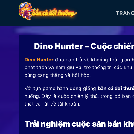
Chuyển
đến
TRANG
nội
dung
Dino Hunter – Cuộc chiến
Dino Hunter
đưa bạn trở về khoảng thời gian h
phát triển và nắm giữ vai trò thống trị các kh
cùng căng thẳng và hồi hộp.
Với tựa game hành động giống
bắn cá đổi th
huống. Đây là cuộc chiến lý thú, trong đó bạn c
thật và rút về tài khoản.
Trải nghiệm cuộc săn bắn k