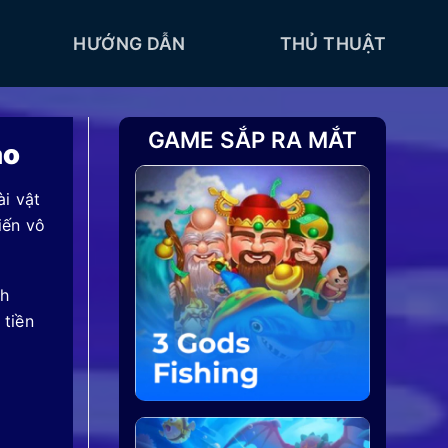
HƯỚNG DẪN
THỦ THUẬT
GAME SẮP RA MẮT
ạo
i vật
iến vô
nh
 tiền