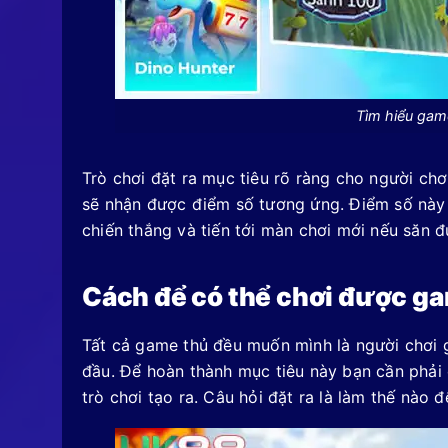
Tìm hiểu gam
Trò chơi đặt ra mục tiêu rõ ràng cho người ch
sẽ nhận được điểm số tương ứng. Điểm số này c
chiến thắng và tiến tới màn chơi mới nếu săn 
Cách để có thể chơi được g
Tất cả game thủ đều muốn mình là người chơi g
đầu. Để hoàn thành mục tiêu này bạn cần phải 
trò chơi tạo ra. Câu hỏi đặt ra là làm thế nào 