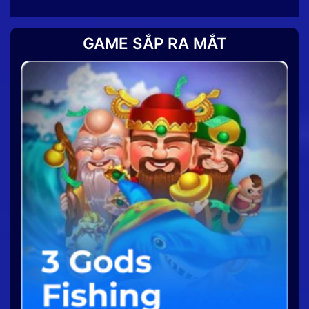
GAME SẮP RA MẮT