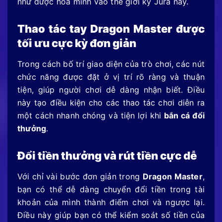
như được hòa mình vào thế giới kỷ Jura này.
Thao tác tay Dragon Master được
tối ưu cực kỳ đơn giản
Trong cách bố trí giao diện của trò chơi, các nút
chức năng được đặt ở vị trí rõ ràng và thuận
tiện, giúp người chơi dễ dàng nhận biết. Điều
này tạo điều kiện cho các thao tác chơi diễn ra
một cách nhanh chóng và tiện lợi khi
bắn cá đổi
thưởng
.
Đổi tiền thưởng và rút tiền cực dễ
Với chỉ vài bước đơn giản trong
Dragon Master
,
bạn có thể dễ dàng chuyển đổi tiền trong tài
khoản của mình thành điểm chơi và ngược lại.
Điều này giúp bạn có thể kiểm soát số tiền của