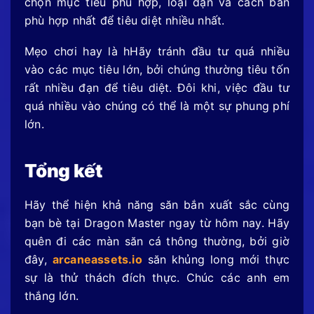
chọn mục tiêu phù hợp, loại đạn và cách bắn
phù hợp nhất để tiêu diệt nhiều nhất.
Mẹo chơi hay là hHãy tránh đầu tư quá nhiều
vào các mục tiêu lớn, bởi chúng thường tiêu tốn
rất nhiều đạn để tiêu diệt. Đôi khi, việc đầu tư
quá nhiều vào chúng có thể là một sự phung phí
lớn.
Tổng kết
Hãy thể hiện khả năng săn bắn xuất sắc cùng
bạn bè tại Dragon Master ngay từ hôm nay. Hãy
quên đi các màn săn cá thông thường, bởi giờ
đây,
arcaneassets.io
săn khủng long mới thực
sự là thử thách đích thực. Chúc các anh em
thắng lớn.