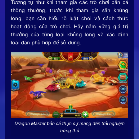
Tương tự như khi tham gia các trò chơi bắn cá
thông thường, trước khi tham gia săn khủng
long, bạn cần hiểu rõ luật chơi và cách thức
hoạt động của trò chơi. Hãy nắm vững giá trị
thưởng của từng loại khủng long và xác định
loại đạn phù hợp để sử dụng.
Dragon Master bắn cá thực sự mang đến trải nghiệm
hứng thú