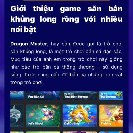
Giới thiệu game săn bắn
khủng long rồng với nhiều
nổi bật
Dragon Master
, hay còn được gọi là trò chơi
săn khủng long, là một trò chơi bắn cá đặc sắc.
Mục tiêu của anh em trong trò chơi này giống
như các trò bắn cá thông thường – sử dụng
súng được cung cấp để bắn hạ những con vật
trong trò chơi.