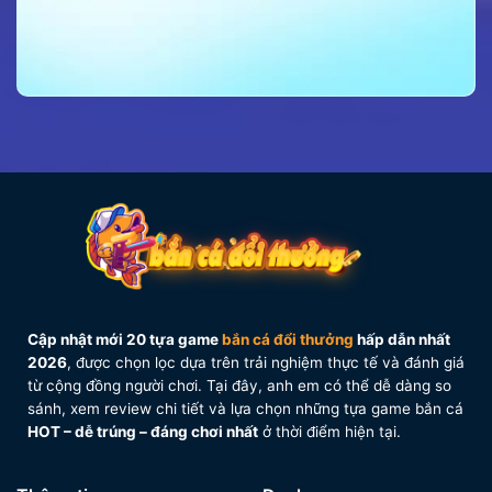
Cập nhật mới 20 tựa game
bắn cá đổi thưởng
hấp dẫn nhất
2026
, được chọn lọc dựa trên trải nghiệm thực tế và đánh giá
từ cộng đồng người chơi. Tại đây, anh em có thể dễ dàng so
sánh, xem review chi tiết và lựa chọn những tựa game bắn cá
HOT – dễ trúng – đáng chơi nhất
ở thời điểm hiện tại.