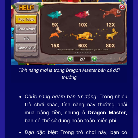
Tính năng mới lạ trong Dragon Master bắn cá đổi
thưởng
Chức năng ngắm bắn tự động:
Trong nhiều
trò chơi khác, tính năng này thường phải
mua bằng tiền, nhưng ở
Dragon Master,
bạn có thể sử dụng hoàn toàn miễn phí.
Đạn đặc biệt:
Trong trò chơi này, bạn có