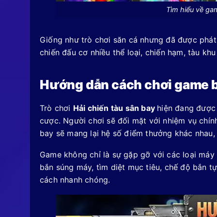
Tìm hiểu về ga
Giống như trò chơi săn cá nhưng đã được phát 
chiến đấu cơ nhiều thể loại, chiến hạm, tàu kh
Hướng dẫn cách chơi game b
Trò chơi
Hải chiến tàu sân bay
hiện đang được 
cược. Người chơi sẽ đối mặt với nhiệm vụ chính
bay sẽ mang lại hệ số điểm thưởng khác nhau, 
Game không chỉ là sự gặp gỡ với các loại máy
bắn súng máy, tìm diệt mục tiêu, chế độ bắn t
cách nhanh chóng.