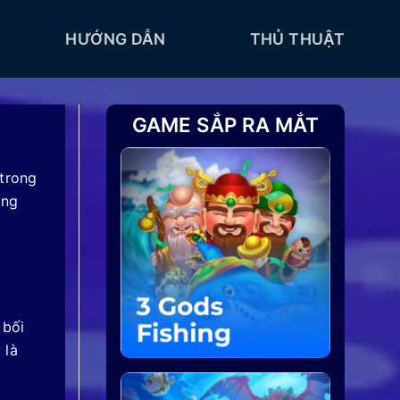
HƯỚNG DẪN
THỦ THUẬT
GAME SẮP RA MẮT
 trong
ồng
 bối
 là