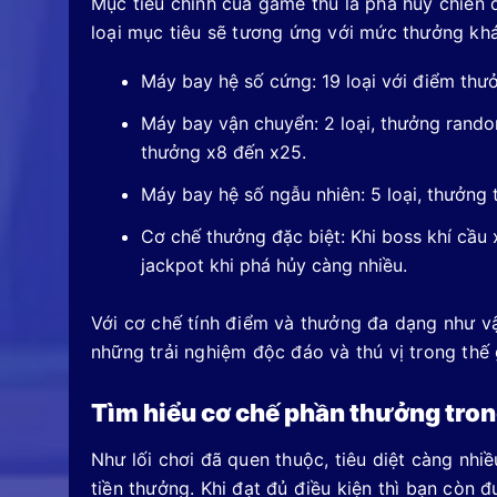
Mục tiêu chính của game thủ là phá hủy chiến 
loại mục tiêu sẽ tương ứng với mức thưởng kh
Máy bay hệ số cứng: 19 loại với điểm thư
Máy bay vận chuyển: 2 loại, thưởng ran
thưởng x8 đến x25.
Máy bay hệ số ngẫu nhiên: 5 loại, thưởng
Cơ chế thưởng đặc biệt: Khi boss khí cầu 
jackpot khi phá hủy càng nhiều.
Với cơ chế tính điểm và thưởng đa dạng như v
những trải nghiệm độc đáo và thú vị trong thế
Tìm hiểu cơ chế phần thưởng tron
Như lối chơi đã quen thuộc, tiêu diệt càng nh
tiền thưởng. Khi đạt đủ điều kiện thì bạn còn 