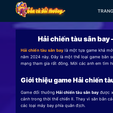
Chuyển
đến
TRANG
nội
dung
Hải chiến tàu sân bay
Hải chiến tàu sân bay
là một tựa game khá mới
năm 2024 này. Đây là một thể loại game bắn s
mạng tham gia rất đông. Mời các anh em tìm hiể
Giới thiệu game Hải chiến t
Game đổi thưởng
Hải chiến tàu sân bay
được x
cảnh trong thời thế chiến II. Thay vì săn bắn c
các loại máy bay phía quân địch.