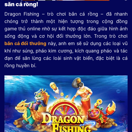
săn cá rồng!
Dragon Fishing – trò chơi bắn cá rồng – đã nhanh
chóng trở thành một hiện tượng trong cộng đồng
game thủ online nhờ sự kết hợp độc đáo giữa hình ảnh
sống động và cơ hội đổi thưởng lớn. Trong trò chơi
bắn cá đổi thưởng
này, anh em sẽ sử dụng các loại vũ
khí như súng, pháo kim cương, kích quang pháo và tác
đạn để săn lùng các loài sinh vật biển, đặc biệt là cá
rồng huyền bí.