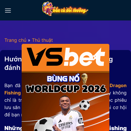
Chuyển
đến
nội
dung
Trang chủ
»
Thủ thuật
×
Hướng dẫn bắn cá Dragon Fishing
đánh thắng nhà cái
Bạn đã sẵn lòng khám phá
thủ thuật bắn cá Dragon
Fishing
giành được nhiều xu thưởng chưa? Đây không
chỉ là trò bắn cá thông thường, mà còn là cuộc phiêu
lưu săn xu đầy hấp dẫn, mỗi phát súng mang lại cơ hội
để bạn nhận được phần thưởng lớn!
Những thông tin cần nắm về Dragon Fishing