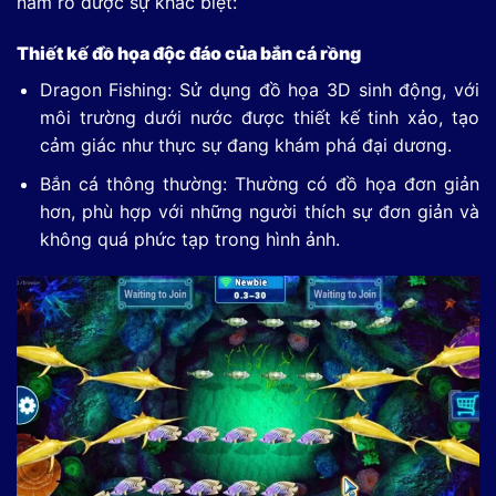
nắm rõ được sự khác biệt:
Thiết kế đồ họa độc đáo của bắn cá rồng
Dragon Fishing: Sử dụng đồ họa 3D sinh động, với
môi trường dưới nước được thiết kế tinh xảo, tạo
cảm giác như thực sự đang khám phá đại dương.
Bắn cá thông thường: Thường có đồ họa đơn giản
hơn, phù hợp với những người thích sự đơn giản và
không quá phức tạp trong hình ảnh.