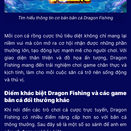
Tìm hiểu thông tin cơ bản bắn cá Dragon Fishing
Mỗi con cá rồng cược thủ tiêu diệt không chỉ mang lại
niềm vui mà còn mở ra cơ hội nhận được những phần
thưởng lớn, tạo động lực mạnh mẽ cho người chơi. Với
giao diện thân thiện và đồ họa ấn tượng, Dragon
Fishing mang đến trải nghiệm chơi game chân thực và
kịch tính, làm cho mỗi cuộc săn cá trở nên sống động
và thú vị.
Điểm khác biệt Dragon Fishing và các game
bắn cá đổi thưởng khác
Khi nói đến các trò chơi cá cược trực tuyến, Dragon
Fishing có nhiều điểm nâng cấp hơn so với bắn cá
thông thưởng. Sau đây sẽ là một số so sánh để anh em