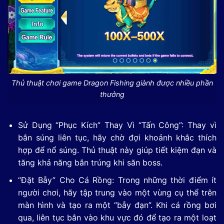
Thủ thuật chơi game Dragon Fishing giành được nhiều phần
thưởng
Sử Dụng “Phục Kích” Thay Vì “Tấn Công”: Thay vì
bắn súng liên tục, hãy chờ đợi khoảnh khắc thích
hợp để nổ súng. Thủ thuật này giúp tiết kiệm đạn và
tăng khả năng bắn trúng khi săn boss.
“Đặt Bẫy” Cho Cá Rồng: Trong những thời điểm ít
người chơi, hãy tập trung vào một vùng cụ thể trên
màn hình và tạo ra một “bẫy đạn”. Khi cá rồng bơi
qua, liên tục bắn vào khu vực đó để tạo ra một loạt