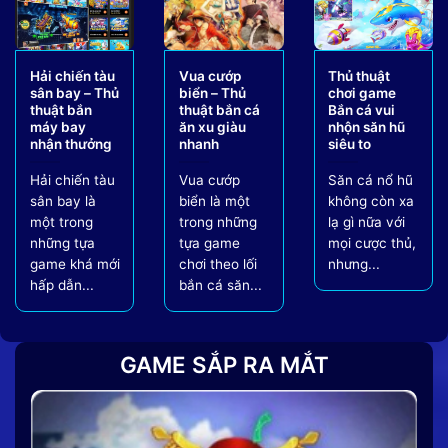
Hải chiến tàu
Vua cướp
Thủ thuật
sân bay – Thủ
biển – Thủ
chơi game
thuật bắn
thuật bắn cá
Bắn cá vui
máy bay
ăn xu giàu
nhộn săn hũ
nhận thưởng
nhanh
siêu to
Hải chiến tàu
Vua cướp
Săn cá nổ hũ
sân bay là
biển là một
không còn xa
một trong
trong những
lạ gì nữa với
những tựa
tựa game
mọi cược thủ,
game khá mới
chơi theo lối
nhưng...
hấp dẫn...
bắn cá săn...
GAME SẮP RA MẮT