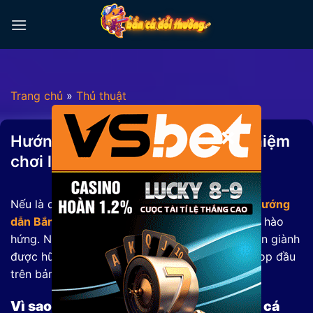
Chuyển
đến
nội
dung
Trang chủ
»
Thủ thuật
×
Hướng dẫn Bắn cá vip – Kinh nghiệm
chơi là ăn tiền hấp dẫn
Nếu là dân thích phiêu lưu và game, thủ thuật
hướng
dẫn Bắn cá vip
sau đây chắc chắn sẽ khiến bạn hào
hứng. Những mẹo kinh nghiệm chơi sẽ khiến bạn giành
được hũ thưởng lớn từ nhà cái, dễ dàng đứng top đầu
trên bảng xếp hạng.
Vì sao cược thủ thích thú chơi trò bắn cá