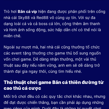
Trò hơi
Bắn cá vip
hiện đang được phân phối trên cổng
nhà cái Sky88 và Red88 vô cùng uy tín. Với sự đa
dạng loài cá và cả boss cá lớn, cộng thêm âm thanh
và hình ảnh sống động, sức hấp dẫn chỉ có thể nói là
miễn chê.
Ngoài sự mượt mà, hai nhà cái cũng thưởng tổ chức
các event tặng thưởng cho game thủ bổ sung nguốn
vốn chơi game. Dễ dàng nhận thưởng, một vài thủ
thuật sau đây nếu nắm vững, anh em sẽ dễ dàng trở
thành đại gia ngay thôi, cùng tìm hiểu nhé.
Thủ thuật chơi game Bắn cá thiên đường từ
cao thủ cá cược
Mỗi trò chơi đều có các quy tắc chơi khác nhau, nhưng
để đạt được chiến thắng, bạn cần phải áp dụng những
mẹo riêng của mình. Dưới đây là những bí quyết chơi