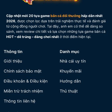
Cập nhật mới 20 tựa game
bắn cá đổi thưởng
hấp dẫn nhất
2026
, được chọn lọc dựa trên trải nghiệm thực tế và đánh giá
từ cộng đồng người chơi. Tại đây, anh em có thể dễ dàng so
sánh, xem review chi tiết và lựa chọn những tựa game bắn cá
HOT – dễ trúng – đáng chơi nhất
ở thời điểm hiện tại.
Thông tin
Danh mục
Giới thiệu
Nhà cái uy tín
Chính sách bảo mật
Khuyến mãi
Điều khoản & Điều kiện
Hướng dẫn
Miễn trừ trách nhiệm
Thủ thuật
Thông tin liên hệ