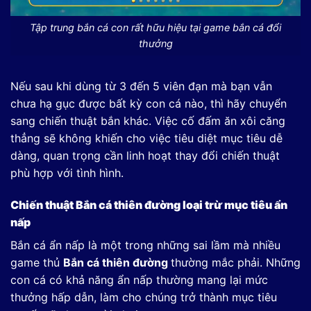
Tập trung bắn cá con rất hữu hiệu tại game bắn cá đổi
thưởng
Nếu sau khi dùng từ 3 đến 5 viên đạn mà bạn vẫn
chưa hạ gục được bất kỳ con cá nào, thì hãy chuyển
sang chiến thuật bắn khác. Việc cố đấm ăn xôi căng
thẳng sẽ không khiến cho việc tiêu diệt mục tiêu dễ
dàng, quan trọng cần linh hoạt thay đổi chiến thuật
phù hợp với tình hình.
Chiến thuật Bắn cá thiên đường loại trừ mục tiêu ẩn
nấp
Bắn cá ẩn nấp là một trong những sai lầm mà nhiều
game thủ
Bắn cá thiên đường
thường mắc phải. Những
con cá có khả năng ẩn nấp thường mang lại mức
thưởng hấp dẫn, làm cho chúng trở thành mục tiêu