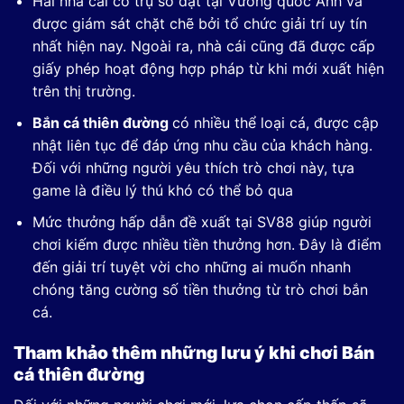
Hai nhà cái có trụ sở đặt tại Vương quốc Anh và
được giám sát chặt chẽ bởi tổ chức giải trí uy tín
nhất hiện nay. Ngoài ra, nhà cái cũng đã được cấp
giấy phép hoạt động hợp pháp từ khi mới xuất hiện
trên thị trường.
Bắn cá thiên đường
có nhiều thể loại cá, được cập
nhật liên tục để đáp ứng nhu cầu của khách hàng.
Đối với những người yêu thích trò chơi này, tựa
game là điều lý thú khó có thể bỏ qua
Mức thưởng hấp dẫn đề xuất tại SV88 giúp người
chơi kiếm được nhiều tiền thưởng hơn. Đây là điểm
đến giải trí tuyệt vời cho những ai muốn nhanh
chóng tăng cường số tiền thưởng từ trò chơi bắn
cá.
Tham khảo thêm những lưu ý khi chơi Bán
cá thiên đường