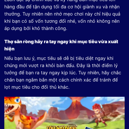
hàng đầu để tận dụng tối đa cơ hội giành xu và nhận
thưởng. Tuy nhiên nên nhớ mẹo chơi này chỉ hiệu quả
khi bạn có số vốn tương đối nhé, vốn nhỏ không nên
áp dụng bởi khó thành công.
Thợ săn rồng hãy ra tay ngay khi mục tiêu vừa xuất
hiện
Nếu bạn lưu ý, mục tiêu sẽ dễ bị tiêu diệt ngay khi
chúng mới vượt ra khỏi bàn đấu. Đây là thời điểm lý
tưởng để bạn ra tay ngay kịp lúc. Tuy nhiên, hãy chắc
chắn bạn ngắm bắn một cách chính xác để tránh để
lọt mục tiêu cho đối thủ khác.