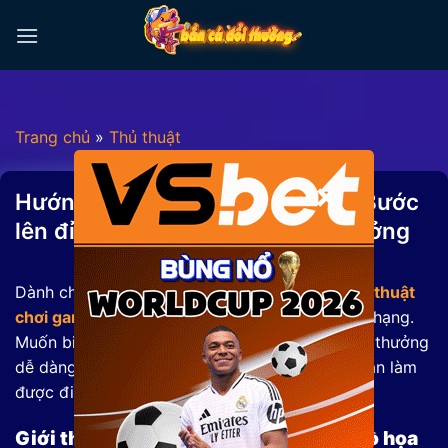
Chuyển
đến
nội
dung
Trang chủ
»
Thủ thuật
×
Hướng dẫn chơi Thợ săn rồng – Bước
lên đỉnh vinh quang săn tiền thưởng
Dành cho các anh em đang muốn kiếm tìm
thủ thuật
chơi game Thợ săn rồng
để làm chủ bảng xếp hạng.
Muốn biết cách bước lên đỉnh vinh quang nhận thưởng
dễ dàng,
arcaneassets.io
sẽ chia sẻ mẹo để bạn làm
được điều đó.
Giới thiệu sơ lược trò chơi săn rồng đồ họa