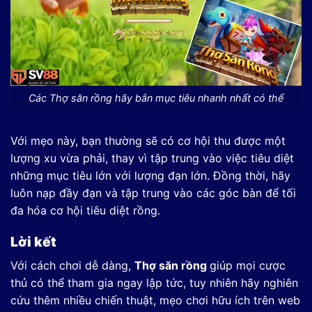
Các Thợ săn rồng hãy bắn mục tiêu nhanh nhất có thể
Với mẹo này, bạn thường sẽ có cơ hội thu được một
lượng xu vừa phải, thay vì tập trung vào việc tiêu diệt
những mục tiêu lớn với lượng đạn lớn. Đồng thời, hãy
luôn nạp đầy đạn và tập trung vào các góc bàn để tối
đa hóa cơ hội tiêu diệt rồng.
Lời kết
Với cách chơi dễ dàng,
Thợ săn rồng
giúp mọi cược
thủ có thể tham gia ngay lập tức, tuy nhiên hãy nghiên
cứu thêm nhiều chiến thuật, mẹo chơi hữu ích trên web