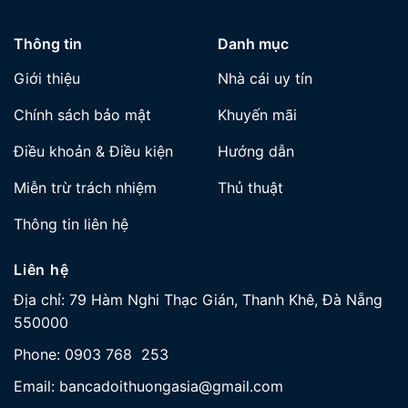
Thông tin
Danh mục
Giới thiệu
Nhà cái uy tín
Chính sách bảo mật
Khuyến mãi
Điều khoản & Điều kiện
Hướng dẫn
Miễn trừ trách nhiệm
Thủ thuật
Thông tin liên hệ
Liên hệ
Địa chỉ:
79 Hàm Nghi Thạc Gián, Thanh Khê, Đà Nẵng
550000
Phone: 0903 768 253
Email:
bancadoithuongasia@gmail.com