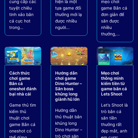
cung cấp các
hiện là một
mẹo chơi
tuyệt chiêu
tựa game đổi
game Bắn cá
tinh xảo bắn
thưởng mới lạ
đơn giản để
cá cực hot
được nhiều
săn được
trong...
người...
nhiều
thưởng,...
Cách thức
Hướng dẫn
Mẹo chơi
chơi game
chơi game
thông minh
Bắn cá
Dino Hunter –
kiếm tiền từ
oneshot đánh
Săn boss
game bắn cá
bại nhà cái
khủng long
Lets Shoot
giành hũ lớn
Game thủ tìm
Let’s Shoot là
Hướng dẫn
kiếm thủ
trò bắn cá
thủ thuật bắn
thuật chơi
săn tiền
khủng long
game Bắn cá
thưởng rất
Dino Hunter –
oneshot có
đẹp mắt, anh
trò chơi săn
thể dừng
em cược...