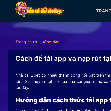
Chuyển
đến
TRANG
nội
dung
Trang chủ
»
Hướng dẫn
Cách để tải app và nạp rút tạ
Nhà cái Zbet có nhiều thành công nổi bật trên thị
tâm. Sự chuyên nghiệp của nhà cái giúp nâng cao 
tại đây.
Hướng dẫn cách thức tải app 
Nhà cái Zbet đã từ lâu nổi tiếng với nhiều loại hì