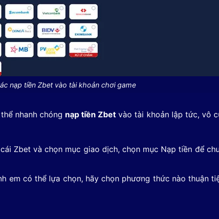
ác nạp tiền Zbet vào tài khoản chơi game
ó thể nhanh chóng
nạp tiền Zbet
vào tài khoản lập tức, vô c
ái Zbet và chọn mục giao dịch, chọn mục Nạp tiền để chuẩn
h em có thể lựa chọn, hãy chọn phương thức nào thuận ti