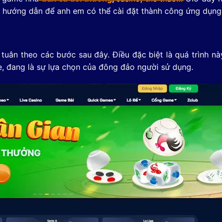
là hướng dẫn để anh em có thể cài đặt thành công ứng dụng
 tuân theo các bước sau đây. Điều đặc biệt là quá trình n
ne, đang là sự lựa chọn của đông đảo người sử dụng.