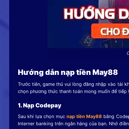
C
Hướng dẫn nạp tiền May88
Trước tiên, game thủ vui lòng đăng nhập vào tài k
chọn phương thức thanh toán mong muốn để tiếp tục
1. Nạp Codepay
Sau khi lựa chọn mục
nạp tiền May88
bằng Codepa
Interner banking trên ngân hàng của bạn. Nhớ điề