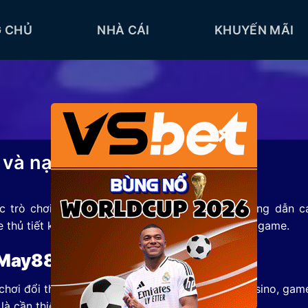
 CHỦ
NHÀ CÁI
KHUYẾN MÃI
×
và nạp rút tại nhà cái uy tín
ác trò chơi cá cược trực tuyến, bài viết này hướng dẫn 
 thủ tiết kiệm nhiều thời gian, tập trung vào chơi game.
 May88
chơi đổi thưởng thú vị như
bắn cá đổi thưởng
,
casino, gam
là cần thiết.