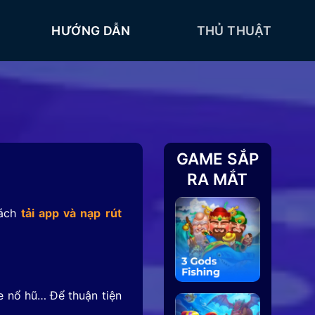
HƯỚNG DẪN
THỦ THUẬT
GAME SẮP
RA MẮT
cách
tải app và nạp rút
e nổ hũ… Để thuận tiện