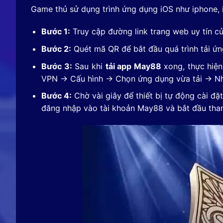
Game thủ sử dụng trình ứng dụng iOS như iphone, i
Bước 1:
Truy cập đường link trang web uy tín củ
Bước 2:
Quét mã QR để bắt đầu quá trình tải ứn
Bước 3:
Sau khi
tải app May88
xong, thực hiện
VPN -> Cấu hình -> Chọn ứng dụng vừa tải -> N
Bước 4:
Chờ vài giây để thiết bị tự động cài đặ
đăng nhập vào tài khoản May88 và bắt đầu tham