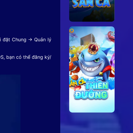
ài đặt Chung -> Quản lý
OS, bạn có thể đăng ký/