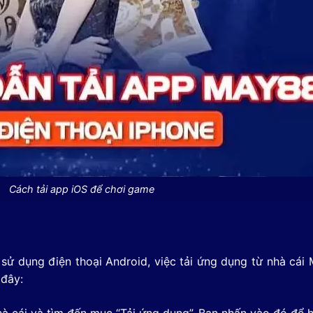
Cách tải app iOS để chơi game
 sử dụng điện thoại Android, việc tải ứng dụng từ nhà cái
 đây:
 cái và tìm đến mục “Tải ứng dụng”. Bạn nhấn vào đó để h