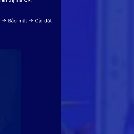
 -> Bảo mật -> Cài đặt