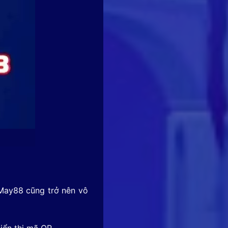
 May88 cũng trở nên vô
iển thị mã QR.