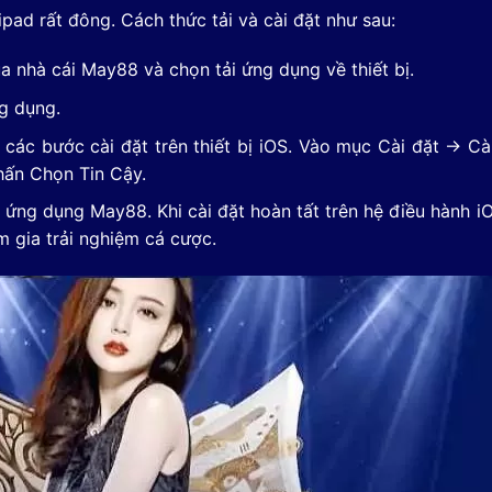
pad rất đông. Cách thức tải và cài đặt như sau:
a nhà cái May88 và chọn tải ứng dụng về thiết bị.
g dụng.
 các bước cài đặt trên thiết bị iOS. Vào mục Cài đặt -> C
hấn Chọn Tin Cậy.
t ứng dụng May88. Khi cài đặt hoàn tất trên hệ điều hành i
 gia trải nghiệm cá cược.