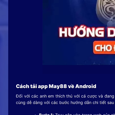
Cách tải app May88 về Android
Đối với các anh em thích thú với cá cược và đang
cùng dễ dàng với các bước hướng dẫn chi tiết sau
Bước 1:
Truy cập vào trang web của nhà