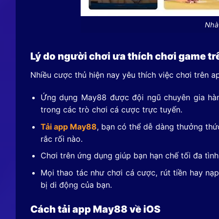
Nhà
Lý do người chơi ưa thích chơi game tr
Nhiều cược thủ hiện nay yêu thích việc chơi trên a
Ứng dụng May88 được đội ngũ chuyên gia hàn
trong các trò chơi cá cược trực tuyến.
Tải app May88
, bạn có thể dễ dàng thưởng thứ
rắc rối nào.
Chơi trên ứng dụng giúp bạn hạn chế tối đa tìn
Mọi thao tác như chơi cá cược, rút tiền hay nạp
bị di động của bạn.
Cách tải app May88 về iOS