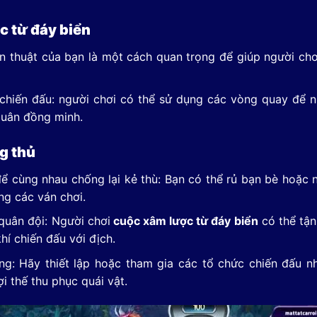
c từ đáy biển
n thuật của bạn là một cách quan trọng để giúp người ch
hiến đấu: người chơi có thể sử dụng các vòng quay để n
uân đồng minh.
g thủ
để cùng nhau chống lại kẻ thù: Bạn có thể rủ bạn bè hoặc 
g các ván chơi.
 quân đội: Người chơi
cuộc xâm lược từ đáy biển
có thể tận
hí chiến đấu với địch.
ng: Hãy thiết lập hoặc tham gia các tổ chức chiến đấu 
 thế thu phục quái vật.