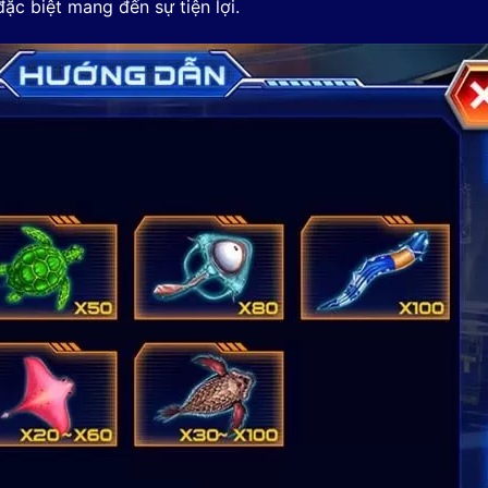
ặc biệt mang đến sự tiện lợi.