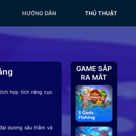
HƯỚNG DẪN
THỦ THUẬT
GAME SẮP
ắng
RA MẮT
tích hợp tích năng cực
 đại dương sâu thẳm và