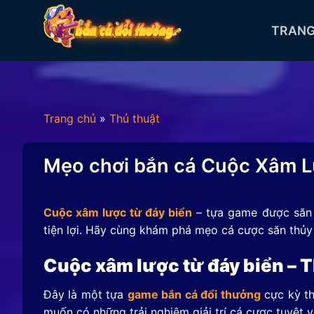
Chuyển
đến
TRANG
nội
dung
Trang chủ
»
Thủ thuật
Mẹo chơi bắn cá Cuộc Xâm L
Cuộc xâm lược từ đáy biển
– tựa game được săn đ
tiện lợi. Hãy cùng khám phá mẹo cá cược săn thủy 
Cuộc xâm lược từ đáy biển – 
Đây là một tựa
game bắn cá đổi thưởng
cực kỳ th
muốn có những trải nghiệm giải trí cá cược tuyệt v