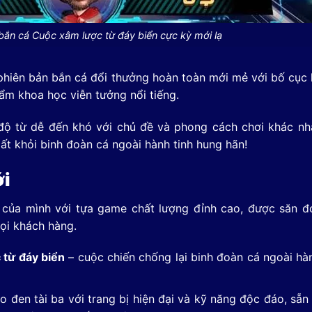
bắn cá Cuộc xâm lược từ đáy biển cực kỳ mới lạ
iên bản bắn cá đổi thưởng hoàn toàn mới mẻ với bố cục 
ẩm khoa học viễn tưởng nổi tiếng.
ộ từ dễ đến khó với chủ đề và phong cách chơi khác nh
ất khỏi binh đoàn cá ngoài hành tinh hung hãn!
ới
ộ của mình với tựa game chất lượng đỉnh cao, được săn đ
ọi khách hàng.
 từ đáy biển
– cuộc chiến chống lại binh đoàn cá ngoài hà
o đen tài ba với trang bị hiện đại và kỹ năng độc đáo, sẵ