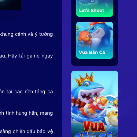
khung cảnh và ý tưởng
au. Hãy tải game ngay
ón tại các nền tảng cá
nh tinh hung hãn, mang
n sàng chiến đấu bảo vệ