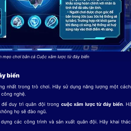
 mẹo chơi bắn cá Cuộc xâm lược từ đáy biển
áy biển
ọng nhất trong trò chơi. Hãy sử dụng năng lượng một các
u công nghệ.
 để duy trì quân đội trong
cuộc xâm lược từ đáy biển
. H
không họ sẽ đào ngũ.
dựng các công trình và sản xuất quân đội. Hãy khai thá