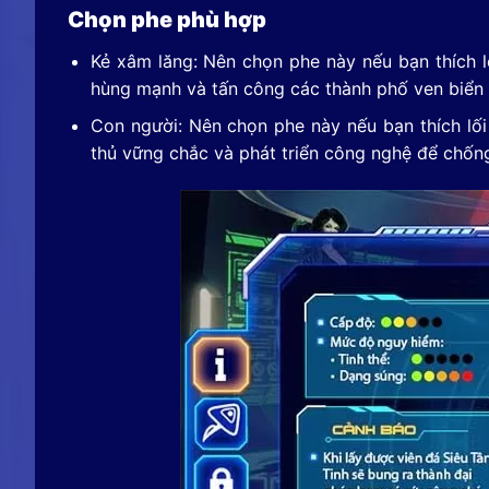
Chọn phe phù hợp
Kẻ xâm lăng: Nên chọn phe này nếu bạn thích 
hùng mạnh và tấn công các thành phố ven biển 
Con người: Nên chọn phe này nếu bạn thích lối
thủ vững chắc và phát triển công nghệ để chống