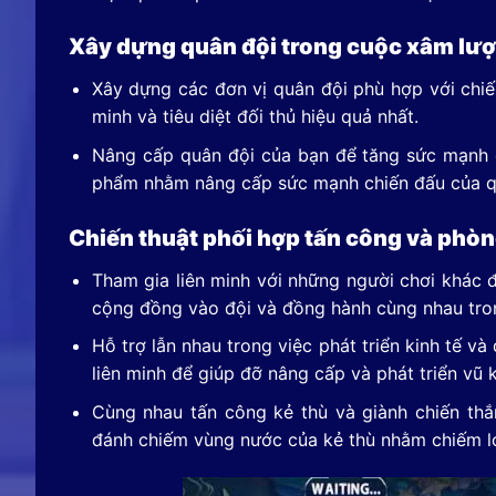
Xây dựng quân đội trong cuộc xâm lượ
Xây dựng các đơn vị quân đội phù hợp với chiế
minh và tiêu diệt đối thủ hiệu quả nhất.
Nâng cấp quân đội của bạn để tăng sức mạnh c
phẩm nhằm nâng cấp sức mạnh chiến đấu của q
Chiến thuật phối hợp tấn công và phòn
Tham gia liên minh với những người chơi khác 
cộng đồng vào đội và đồng hành cùng nhau tron
Hỗ trợ lẫn nhau trong việc phát triển kinh tế và
liên minh để giúp đỡ nâng cấp và phát triển vũ k
Cùng nhau tấn công kẻ thù và giành chiến thắ
đánh chiếm vùng nước của kẻ thù nhằm chiếm lợi