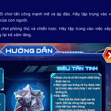
lối chơi tấn công mạnh mẽ và áp đảo. Hãy tập trung vào 
của con người.
 chơi phòng thủ và chiến lược. Hãy tập trung vào việc x
 lại kẻ xâm lăng.