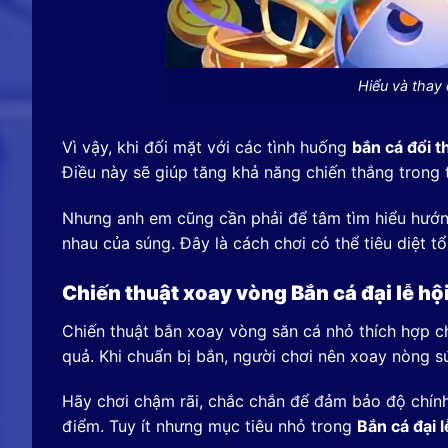
Hiểu và thay 
Vì vậy, khi đối mặt với các tình huống
bắn cá đổi 
Điều này sẽ giúp tăng khả năng chiến thắng trong 
Nhưng anh em cũng cần phải để tâm tìm hiểu hướng
nhau của súng. Đây là cách chơi có thể tiêu diệt t
Chiến thuật xoay vòng Bắn cá đại lễ hộ
Chiến thuật bắn xoay vòng săn cá nhỏ thích hợp c
quả. Khi chuẩn bị bắn, người chơi nên xoay nòng 
Hãy chơi chậm rãi, chắc chắn để đảm bảo độ chính
điểm. Tuy ít nhưng mục tiêu nhỏ trong
Bắn cá đại 