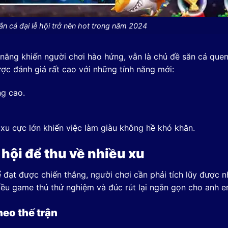
n cá đại lễ hội trở nên hot trong năm 2024
 năng khiến người chơi hào hứng, vẫn là chủ đề săn cá qu
c đánh giá rất cao với những tính năng mới:
ng cao.
h xu cực lớn khiến việc làm giàu không hề khó khăn.
 hội để thu về nhiều xu
 đạt được chiến thắng, người chơi cần phải tích lũy được n
ều game thủ thử nghiệm và đúc rút lại ngắn gọn cho anh e
heo thế trận