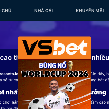
 CHỦ
NHÀ CÁI
KHUYẾN MÃI
×
 cao thủ – Tiết kiệm đạn, giật nhi
eassets.io
, đây là nơi hội tụ của nhiều game thủ. Giờ đây,
a sẻ từ cao thủ ngay khi đọc xong bài viết này, cùng bắt đầ
ot nhất 2024 trong giới đổi thưởng
rò chơi
bắn cá đổi thưởng
được nâng cấp lên một tầm cao mớ
 kỳ nơi đâu một cách tiện dụng.