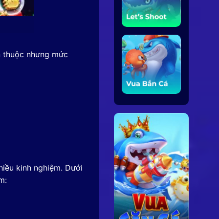
en thuộc nhưng mức
hiều kinh nghiệm. Dưới
m: