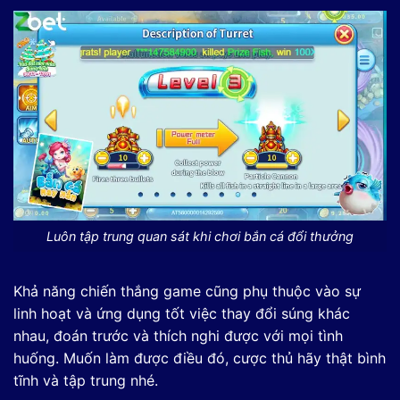
Luôn tập trung quan sát khi chơi bắn cá đổi thưởng
Khả năng chiến thắng game cũng phụ thuộc vào sự
linh hoạt và ứng dụng tốt việc thay đổi súng khác
nhau, đoán trước và thích nghi được với mọi tình
huống. Muốn làm được điều đó, cược thủ hãy thật bình
tĩnh và tập trung nhé.