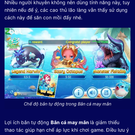
Nhiều người khuyên không nên dùng tính năng này, tuy
nhiên nếu để ý, các cao thủ lão làng vẫn thấy sử dụng
cách này để săn con mồi đấy nhé.
Chế độ bắn tự động trong Bắn cá may mắn
Lợi ích bắn tự động
Bắn cá may mắn
là giảm thiểu
thao tác giúp hạn chế áp lực khi chơi game. Điều lưu ý