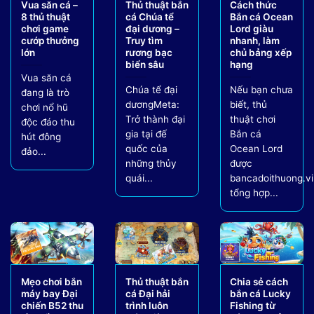
Vua săn cá –
Thủ thuật bắn
Cách thức
8 thủ thuật
cá Chúa tể
Bắn cá Ocean
chơi game
đại dương –
Lord giàu
cướp thưởng
Truy tìm
nhanh, làm
lớn
rương bạc
chủ bảng xếp
biển sâu
hạng
Vua săn cá
Chúa tể đại
Nếu bạn chưa
đang là trò
dươngMeta:
biết, thủ
chơi nổ hũ
Trở thành đại
thuật chơi
độc đáo thu
gia tại đế
Bắn cá
hút đông
quốc của
Ocean Lord
đảo...
những thủy
được
quái...
bancadoithuong.v
tổng hợp...
Mẹo chơi bắn
Thủ thuật bắn
Chia sẻ cách
máy bay Đại
cá Đại hải
bắn cá Lucky
chiến B52 thu
trình luôn
Fishing từ