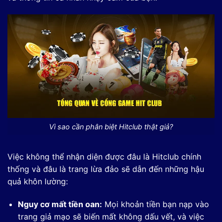
Vì sao cần phân biệt Hitclub thật giả?
Việc không thể nhận diện được đâu là Hitclub chính
thống và đâu là trang lừa đảo sẽ dẫn đến những hậu
quả khôn lường:
Nguy cơ mất tiền oan:
Mọi khoản tiền bạn nạp vào
trang giả mạo sẽ biến mất không dấu vết, và việc