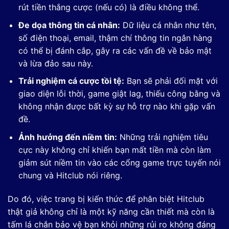
rút tiền thắng cược (nếu có) là điều không thể.
Đe dọa thông tin cá nhân:
Dữ liệu cá nhân như tên,
số điện thoại, email, thậm chí thông tin ngân hàng
có thể bị đánh cắp, gây ra các vấn đề về bảo mật
và lừa đảo sau này.
Trải nghiệm cá cược tồi tệ:
Bạn sẽ phải đối mặt với
giao diện lỗi thời, game giật lag, thiếu công bằng và
không nhận được bất kỳ sự hỗ trợ nào khi gặp vấn
đề.
Ảnh hưởng đến niềm tin:
Những trải nghiệm tiêu
cực này không chỉ khiến bạn mất tiền mà còn làm
giảm sút niềm tin vào các cổng game trực tuyến nói
chung và Hitclub nói riêng.
Do đó, việc trang bị kiến thức để phân biệt Hitclub
thật giả không chỉ là một kỹ năng cần thiết mà còn là
tấm lá chắn bảo vệ bạn khỏi những rủi ro không đáng