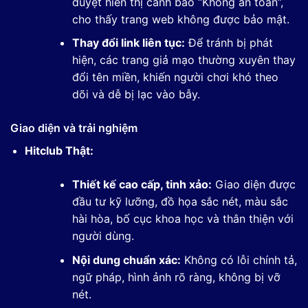
duyệt hiển thị cảnh báo “Không an toàn”,
cho thấy trang web không được bảo mật.
Thay đổi link liên tục:
Để tránh bị phát
hiện, các trang giả mạo thường xuyên thay
đổi tên miền, khiến người chơi khó theo
dõi và dễ bị lạc vào bẫy.
Giao diện và trải nghiệm
Hitclub Thật:
Thiết kế cao cấp, tinh xảo:
Giao diện được
đầu tư kỹ lưỡng, đồ họa sắc nét, màu sắc
hài hòa, bố cục khoa học và thân thiện với
người dùng.
Nội dung chuẩn xác:
Không có lỗi chính tả,
ngữ pháp, hình ảnh rõ ràng, không bị vỡ
nét.