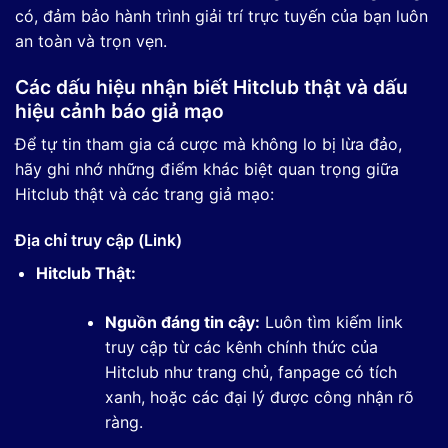
có, đảm bảo hành trình giải trí trực tuyến của bạn luôn
an toàn và trọn vẹn.
Các dấu hiệu nhận biết Hitclub thật và dấu
hiệu cảnh báo giả mạo
Để tự tin tham gia cá cược mà không lo bị lừa đảo,
hãy ghi nhớ những điểm khác biệt quan trọng giữa
Hitclub thật và các trang giả mạo:
Địa chỉ truy cập (Link)
Hitclub Thật:
Nguồn đáng tin cậy:
Luôn tìm kiếm link
truy cập từ các kênh chính thức của
Hitclub như trang chủ, fanpage có tích
xanh, hoặc các đại lý được công nhận rõ
ràng.