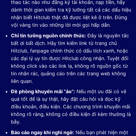
thao tác nào như đăng ký tài khoản, nạp tiền, hãy
dành thời gian kiểm tra kỹ lưỡng tất cả các dấu hiệu
nhận biết Hitclub thật đã được liệt kê ở trên. Đừng
vội vàng tin vào những lời mời gọi hấp dẫn.
Chỉ tin tưởng nguồn chính thức:
Đây là nguyên tắc
bất di bất dịch. Hãy tìm kiếm link từ trang chủ
Hitclub, fanpage chính thức có dấu tích xanh, hoặc
các đại lý uy tín được Hitclub công nhận. Tuyệt đối
không click vào các link lạ, không rõ nguồn gốc từ
tin nhắn rác, quảng cáo trên các trang web không
liên quan.
Đề phòng khuyến mãi “ảo”:
Nếu một ưu đãi có vẻ
quá tốt để là sự thật, hãy đặt câu hỏi và đọc kỹ
điều khoản, điều kiện. Các chương trình khuyến mãi
không rõ ràng, không có điều kiện đi kèm thường là
bẫy.
Báo cáo ngay khi nghi ngờ:
Nếu bạn phát hiện một