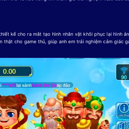
iết kế cho ra mắt tạo hình nhân vật khôi phục lại hình ả
hân thật cho game thủ, giúp anh em trải nghiệm cảm giác g