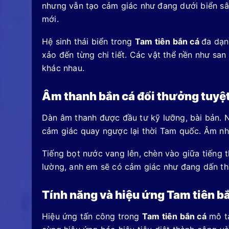
nhưng vẫn tạo cảm giác như đang dưới biển sâ
mới.
Hệ sinh thái biển trong
Tam tiên bắn cá
đa dạng
xảo đến từng chi tiết. Các vật thể nền như san
khác nhau.
Âm thanh bắn cá đổi thưởng tuyệt
Dàn âm thanh được đầu tư kỹ lưỡng, bài bản.
cảm giác quay ngược lại thời Tam quốc. Âm nhạ
Tiếng bọt nước vang lên, chèn vào giữa tiếng 
lường, anh em sẽ có cảm giác như đang dấn th
Tính năng và hiệu ứng Tam tiên b
Hiệu ứng tấn công trong
Tam tiên bắn cá
mô tả