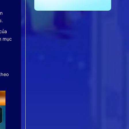
ắn
p.
của
ẩn mục
theo