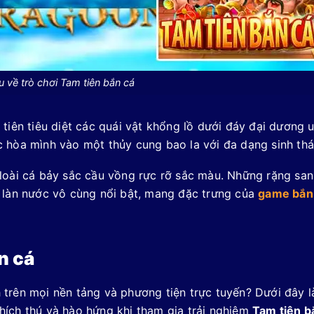
ệu về trò chơi Tam tiên bắn cá
tiên tiêu diệt các quái vật khổng lồ dưới đáy đại dương u
 hòa mình vào một thủy cung bao la với đa dạng sinh thá
loài cá bảy sắc cầu vồng rực rỡ sắc màu. Những rặng san
a làn nước vô cùng nổi bật, mang đặc trưng của
game bắn 
ắn cá
trên mọi nền tảng và phương tiện trực tuyến? Dưới đây l
hích thú và hào hứng khi tham gia trải nghiệm
Tam tiên b