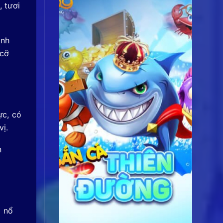
 tươi
inh
 cỡ
ực, có
vị.
n
m nổ