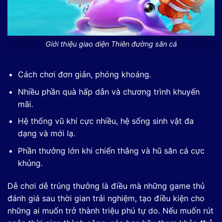
Giới thiệu giao diện Thiên đường săn cá
Cách chơi đơn giản, phóng khoáng.
Nhiều phần quà hấp dẫn và chương trình khuyến
mãi.
Hệ thống vũ khí cực nhiều, hệ sống sinh vật đa
dạng và mới lạ.
Phần thưởng lớn khi chiến thắng và hũ săn cá cực
khủng.
Dễ chơi dễ trúng thưởng là điều mà những game thủ
đánh giá sau thời gian trải nghiệm, tạo điều kiện cho
những ai muốn trở thành triệu phú tự do. Nếu muốn rút