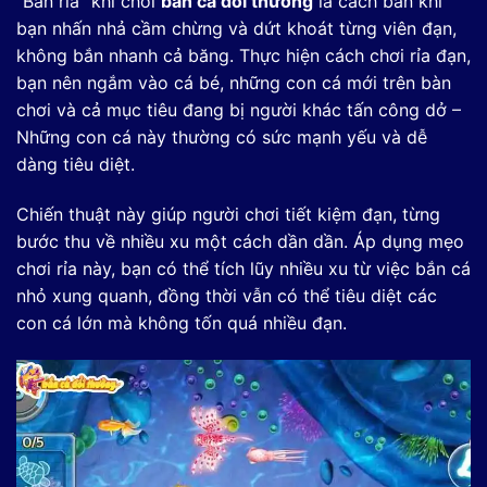
“Bắn rỉa” khi chơi
bắn cá đổi thưởng
là cách bắn khi
bạn nhấn nhả cầm chừng và dứt khoát từng viên đạn,
không bắn nhanh cả băng. Thực hiện cách chơi rỉa đạn,
bạn nên ngắm vào cá bé, những con cá mới trên bàn
chơi và cả mục tiêu đang bị người khác tấn công dở –
Những con cá này thường có sức mạnh yếu và dễ
dàng tiêu diệt.
Chiến thuật này giúp người chơi tiết kiệm đạn, từng
bước thu về nhiều xu một cách dần dần. Áp dụng mẹo
chơi rỉa này, bạn có thể tích lũy nhiều xu từ việc bắn cá
nhỏ xung quanh, đồng thời vẫn có thể tiêu diệt các
con cá lớn mà không tốn quá nhiều đạn.