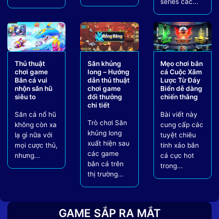
series các...
Thủ thuật
Săn khủng
Mẹo chơi bắn
chơi game
long – Hướng
cá Cuộc Xâm
Bắn cá vui
dẫn thủ thuật
Lược Từ Đáy
nhộn săn hũ
chơi game
Biển dễ dàng
siêu to
đổi thưởng
chiến thắng
chi tiết
Săn cá nổ hũ
Bài viết này
Trò chơi Săn
không còn xa
cung cấp các
khủng long
lạ gì nữa với
tuyệt chiêu
xuất hiện sau
mọi cược thủ,
tinh xảo bắn
các game
nhưng...
cá cực hot
bắn cá trên
trong...
thị trường...
GAME SẮP RA MẮT