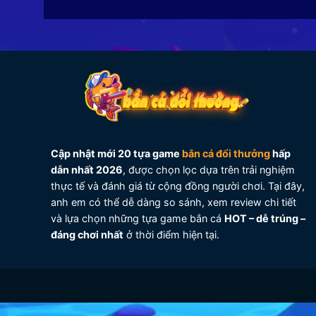
Cập nhật mới 20 tựa game
bắn cá đổi thưởng
hấp
dẫn nhất 2026
, được chọn lọc dựa trên trải nghiệm
thực tế và đánh giá từ cộng đồng người chơi. Tại đây,
anh em có thể dễ dàng so sánh, xem review chi tiết
và lựa chọn những tựa game bắn cá
HOT – dễ trúng –
đáng chơi nhất
ở thời điểm hiện tại.