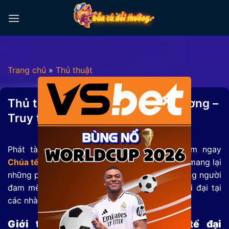
Chuyển
đến
nội
dung
Trang chủ
»
Thủ thuật
×
Thủ thuật bắn cá Chúa tể đại dương –
Truy tìm rương bạc biển sâu
Phát tài nhờ chơi game điện tử? Trải nghiệm ngay
Chúa tể đại dương
– game
bắn cá đổi thưởng
mang lại
những phần quà siêu giá trị dành cho cộng đồng người
đam mê cá cược trực tuyến siêu hot mọi thời đại tại
các nhà cái trên thế giới.
Giới thiệu trò chơi online Chúa tể đại