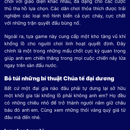
chơi với giao diện khác nhau, đa dạng cho các cược
thủ tha hồ lựa chọn. Các dân chơi thỏa thích được trải
nghiệm các loại mô hình biển cả cực cháy, cực chất
với những trận quyết đấu bùng nổ.
Ngoài ra, tựa game này cung cấp một kho tàng vũ khí
khổng lồ cho người chơi linh hoạt quyết định. Đây
chính là một trong những mấu chốt cực kỳ quan trọng
giúp anh em chiến thắng trong mọi cuộc chiến nảy lửa
ngay trên sàn đấu nước.
Bỏ túi những bí thuật Chúa tể đại dương
Bất cứ một đại gia nào đâu phải tự dưng lại sở hữu
một khối gia tài khổng lồ phải không anh em? Họ đều
có những chiêu nhỏ để trở thành người nắm giữ châu
báu đó anh em. Cùng xem những thỏi vàng quý giá từ
đâu mà đến nhé.