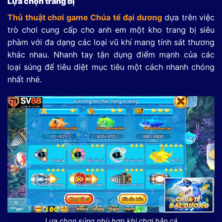
Lựa chọn trang bị
Thủ thuật chơi game Chúa tể đại dương
dựa trên việc
trò chơi
cung cấp cho anh em một kho trang bị siêu
phàm với đa dạng các loại vũ khí mang tính sát thương
khác nhau. Nhanh tay tận dụng điểm mạnh của các
loại súng để tiêu diệt mục tiêu một cách nhanh chóng
nhất nhé.
Lựa chọn súng phù hợp khi chơi bắn cá