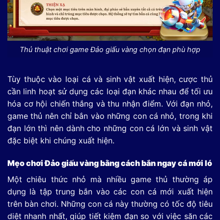
Thủ thuật chơi game Đảo giấu vàng chọn đạn phù hợp
Tùy thuộc vào loại cá và sinh vật xuất hiện, cược thủ
cần linh hoạt sử dụng các loại đạn khác nhau để tối ưu
hóa cơ hội chiến thắng và thu nhận điểm. Với đạn nhỏ,
game thủ nên chỉ bắn vào những con cá nhỏ, trong khi
đạn lớn thì nên dành cho những con cá lớn và sinh vật
đặc biệt khi chúng xuất hiện.
Mẹo chơi Đảo giấu vàng bằng cách bắn ngay cá mới ló
Một chiêu thức nhỏ mà nhiều game thủ thường áp
dụng là tập trung bắn vào các con cá mới xuất hiện
trên bàn chơi. Những con cá này thường có tốc độ tiêu
diệt nhanh nhất, giúp tiết kiệm đạn so với việc săn các