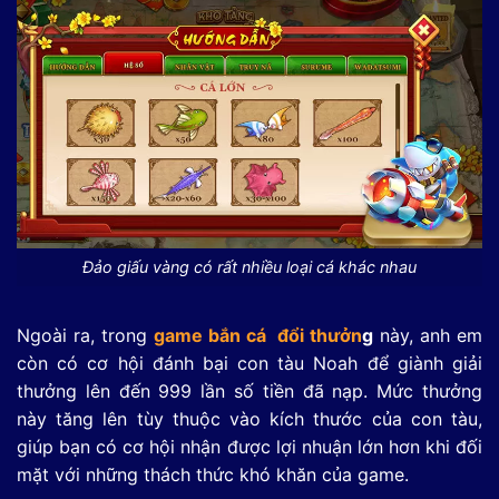
Đảo giấu vàng có rất nhiều loại cá khác nhau
Ngoài ra, trong
game bắn cá đổi thưởn
g
này, anh em
còn có cơ hội đánh bại con tàu Noah để giành giải
thưởng lên đến 999 lần số tiền đã nạp. Mức thưởng
này tăng lên tùy thuộc vào kích thước của con tàu,
giúp bạn có cơ hội nhận được lợi nhuận lớn hơn khi đối
mặt với những thách thức khó khăn của game.