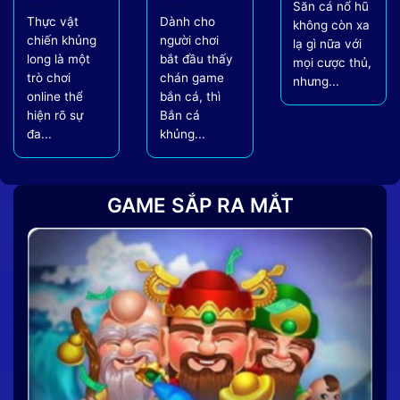
Săn cá nổ hũ
Thực vật
Dành cho
không còn xa
chiến khủng
người chơi
lạ gì nữa với
long là một
bắt đầu thấy
mọi cược thủ,
trò chơi
chán game
nhưng...
online thể
bắn cá, thì
hiện rõ sự
Bắn cá
đa...
khủng...
GAME SẮP RA MẮT