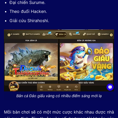
Đại chiến Surume.
Theo đuổi Hacken.
Giải cứu Shirahoshi.
Bắn cá Đảo giấu vàng có nhiều điểm sáng mới lạ
Mỗi bàn chơi sẽ có một mức cược khác nhau được nhà