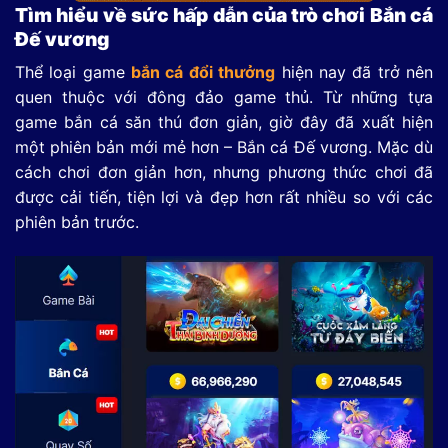
Tìm hiểu về sức hấp dẫn của trò chơi Bắn cá
Đế vương
Thể loại game
bắn cá đổi thưởng
hiện nay đã trở nên
quen thuộc với đông đảo game thủ. Từ những tựa
game bắn cá săn thú đơn giản, giờ đây đã xuất hiện
một phiên bản mới mẻ hơn – Bắn cá Đế vương. Mặc dù
cách chơi đơn giản hơn, nhưng phương thức chơi đã
được cải tiến, tiện lợi và đẹp hơn rất nhiều so với các
phiên bản trước.