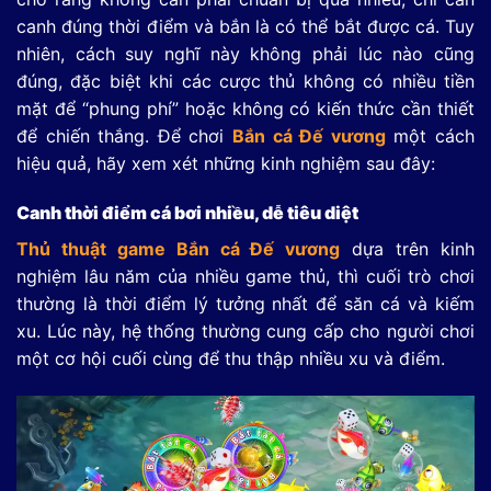
canh đúng thời điểm và bắn là có thể bắt được cá. Tuy
nhiên, cách suy nghĩ này không phải lúc nào cũng
đúng, đặc biệt khi các cược thủ không có nhiều tiền
mặt để “phung phí” hoặc không có kiến thức cần thiết
để chiến thắng. Để chơi
Bắn cá Đế vương
một cách
hiệu quả, hãy xem xét những kinh nghiệm sau đây:
Canh thời điểm cá bơi nhiều, dễ tiêu diệt
Thủ thuật game Bắn cá Đế vương
dựa trên kinh
nghiệm lâu năm của nhiều game thủ, thì cuối trò chơi
thường là thời điểm lý tưởng nhất để săn cá và kiếm
xu. Lúc này, hệ thống thường cung cấp cho người chơi
một cơ hội cuối cùng để thu thập nhiều xu và điểm.