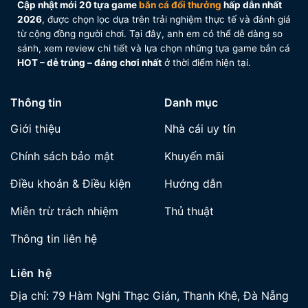
Cập nhật mới 20 tựa game
bắn cá đổi thưởng
hấp dẫn nhất
2026
, được chọn lọc dựa trên trải nghiệm thực tế và đánh giá
từ cộng đồng người chơi. Tại đây, anh em có thể dễ dàng so
sánh, xem review chi tiết và lựa chọn những tựa game bắn cá
HOT – dễ trúng – đáng chơi nhất
ở thời điểm hiện tại.
Thông tin
Danh mục
Giới thiệu
Nhà cái uy tín
Chính sách bảo mật
Khuyến mãi
Điều khoản & Điều kiện
Hướng dẫn
Miễn trừ trách nhiệm
Thủ thuật
Thông tin liên hệ
Liên hệ
Địa chỉ:
79 Hàm Nghi Thạc Gián, Thanh Khê, Đà Nẵng