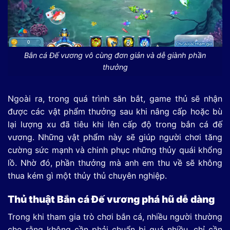
Bắn cá Đế vương vô cùng đơn giản và dễ giành phần
thưởng
Ngoài ra, trong quá trình săn bắt, game thủ sẽ nhận
được các vật phẩm thưởng sau khi nâng cấp hoặc bù
lại lượng xu đã tiêu khi lên cấp độ trong bắn cá đế
vương. Những vật phẩm này sẽ giúp người chơi tăng
cường sức mạnh và chinh phục những thủy quái khổng
lồ. Nhờ đó, phần thưởng mà anh em thu về sẽ không
thua kém gì một thủy thủ chuyên nghiệp.
Thủ thuật Bắn cá Đế vương phá hũ dễ dàng
Trong khi tham gia trò chơi bắn cá, nhiều người thường
cho rằng không cần phải chuẩn bị quá nhiều, chỉ cần