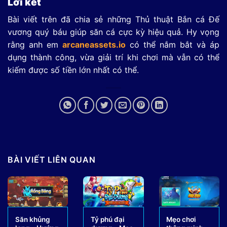
Lời kết
Bài viết trên đã chia sẻ những Thủ thuật Bắn cá Đế
vương quý báu giúp săn cá cực kỳ hiệu quả. Hy vọng
rằng anh em
arcaneassets.io
có thể nắm bắt và áp
dụng thành công, vừa giải trí khi chơi mà vẫn có thể
kiếm được số tiền lớn nhất có thể.
BÀI VIẾT LIÊN QUAN
Săn khủng
Tỷ phú đại
Mẹo chơi