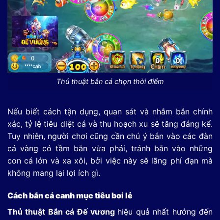
Thủ thuật bắn cá chọn thời điểm
Nếu biết cách tận dụng, quan sát và nhắm bắn chính
xác, tỷ lệ tiêu diệt cá và thu hoạch xu sẽ tăng đáng kể.
Tuy nhiên, người chơi cũng cần chú ý bắn vào các đàn
cá vàng có tầm bắn vừa phải, tránh bắn vào những
con cá lớn và xa xôi, bởi việc này sẽ lãng phí đạn mà
không mang lại lợi ích gì.
Cách bắn cá canh mục tiêu bơi lẻ
Thủ thuật Bắn cá Đế vương
hiệu quả nhất hướng đến