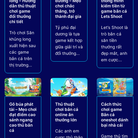
long – Hướng
dương – Mẹo
thông minh
dẫn thủ thuật
chơi chắc
kiếm tiền từ
chơi game
thắng, trở
game bắn cá
đổi thưởng
thành đại gia
Lets Shoot
chi tiết
Tỷ phú đại
Let’s Shoot là
Trò chơi Săn
dương là tựa
trò bắn cá
khủng long
game kết hợp
săn tiền
xuất hiện sau
giữa giải trí và
thưởng rất
các game
đổi thưởng...
đẹp mắt, anh
bắn cá trên
em cược...
thị trường...
Gõ búa phát
Thủ thuật
Cách thức
tài – Mẹo chơi
chơi bắn cá
chơi game
đạt điểm cao
online ăn
Bắn cá
sánh ngang
thưởng lớn
oneshot đánh
cao thủ bắn
bại nhà cái
cá
Các anh em
Game thủ tìm
cược thủ thân