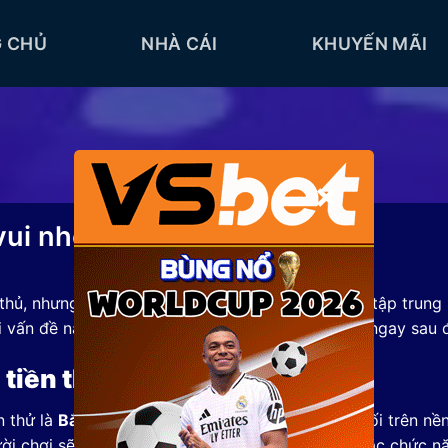
 CHỦ
NHÀ CÁI
KHUYẾN MÃI
×
vui nhộn săn hũ siêu to
 thủ, nhưng
thủ thuật chơi game Bắn cá vui nhộn
tập trung
ới vấn đề này, đừng ngại đọc ngay bài hướng dẫn ngay sau 
i tiền thưởng dễ dàng
n thử là
Bắn cá vui nhộn
hiện đang được phân phối trên nề
ời chơi sẽ được khám phá nhiều loại vũ khí với các chức nă