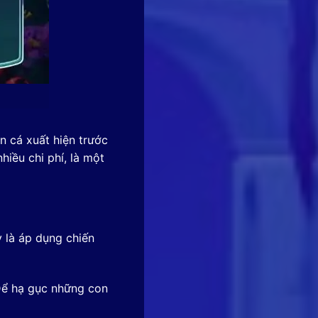
n cá xuất hiện trước
iều chi phí, là một
 là áp dụng chiến
 Để hạ gục những con