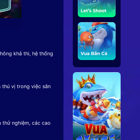
không khả thi, hệ thống
thú vị trong việc săn
à thử nghiệm, các cao