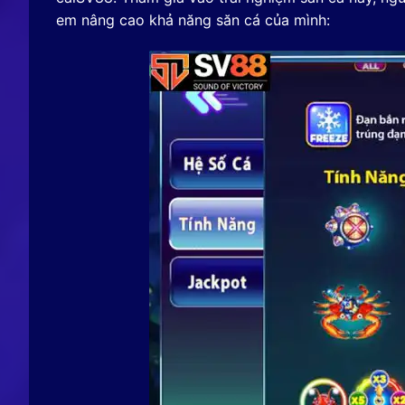
em nâng cao khả năng săn cá của mình: