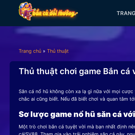
Chuyển
đến
TRANG
nội
dung
Trang chủ
»
Thủ thuật
Thủ thuật chơi game Bắn cá 
Săn cá nổ hũ không còn xa lạ gì nữa với mọi cược
chắc ai cũng biết. Nếu đã biết chơi và quan tâm t
Sơ lược game nổ hũ săn cá vớ
Một trò chơi bắn cá tuyệt vời mà bạn nhất định nê
cáiSV88. Tham gia vào trải nghiệm săn cá này, ngư