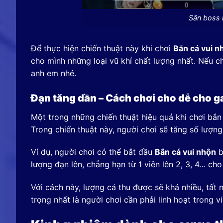
Săn boss l
Để thực hiện chiến thuật này khi chơi
Bắn cá vui n
cho mình những loại vũ khí chất lượng nhất. Nếu c
anh em nhé.
Đạn tăng dần – Cách chơi cho dễ cho 
Một trong những chiến thuật hiệu quả khi chơi bắn
Trong chiến thuật này, người chơi sẽ tăng số lượng
Ví dụ, người chơi có thể bắt đầu
Bắn cá vui nhộn
b
lượng đạn lên, chẳng hạn từ 1 viên lên 2, 3, 4… cho
Với cách này, lượng cá thu được sẽ khá nhiều, tất
trọng nhất là người chơi cần phải linh hoạt trong