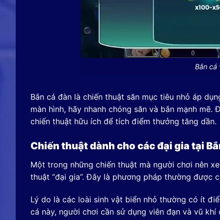
Bắn cá 
Bắn cá đàn là chiến thuật săn mục tiêu nhỏ áp dụn
màn hình, hãy nhanh chóng săn và bắn mạnh mẽ. Điề
chiến thuật hữu ích để tích điểm thưởng tăng dần.
Chiến thuật dành cho các đại gia tại B
Một trong những chiến thuật mà người chơi nên xe
thuật “đại gia”. Đây là phương pháp thường được 
Lý do là các loài sinh vật biển nhỏ thường có ít đ
cá này, người chơi cần sử dụng viên đạn và vũ khí 