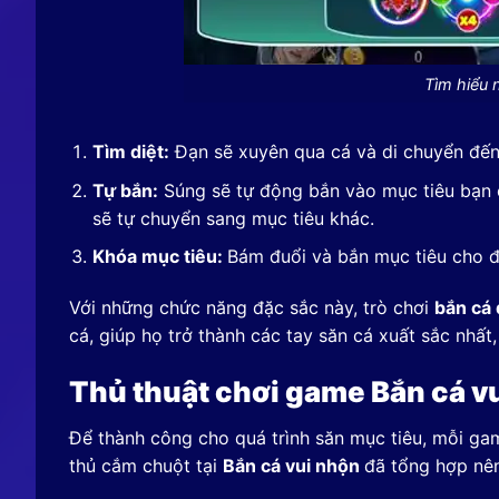
Tìm hiểu 
Tìm diệt:
Đạn sẽ xuyên qua cá và di chuyển đến
Tự bắn:
Súng sẽ tự động bắn vào mục tiêu bạn
sẽ tự chuyển sang mục tiêu khác.
Khóa mục tiêu:
Bám đuổi và bắn mục tiêu cho đến
Với những chức năng đặc sắc này, trò chơi
bắn cá 
cá, giúp họ trở thành các tay săn cá xuất sắc nhất
Thủ thuật chơi game Bắn cá vu
Để thành công cho quá trình săn mục tiêu, mỗi gam
thủ cắm chuột tại
Bắn cá vui nhộn
đã tổng hợp nên