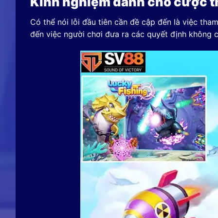
Kinh nghiệm dành cho cược th
Có thể nói lỗi đầu tiên cần đề cập đến là việc tham
đến việc người chơi đưa ra các quyết định không 