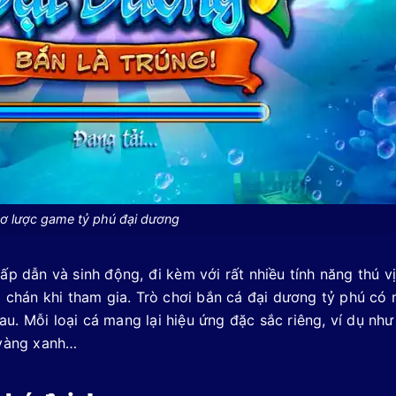
sơ lược game tỷ phú đại dương
ấp dẫn và sinh động, đi kèm với rất nhiều tính năng thú v
chán khi tham gia. Trò chơi bắn cá đại dương tỷ phú có 
u. Mỗi loại cá mang lại hiệu ứng đặc sắc riêng, ví dụ như
 vàng xanh…