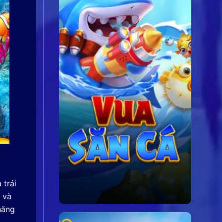
 trải
 và
hăng