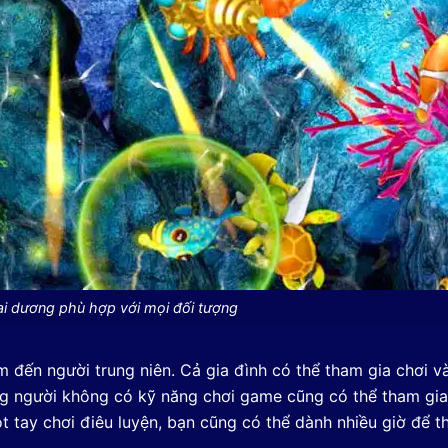
i dương phù hợp với mọi đối tượng
 đến người trung niên. Cả gia đình có thể tham gia chơi và
g người không có kỹ năng chơi game cũng có thể tham gia
 tay chơi điêu luyện, bạn cũng có thể dành nhiều giờ để t