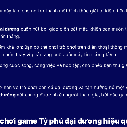
u này làm cho nó trở thành một hình thức giải trí kiếm tiền
đại dương
cuốn hút bởi giao diện bắt mắt, khiến bạn muốn 
iến thắng.
iểm khá lớn: Bạn có thể chơi trò chơi trên điện thoại thông 
muốn, thay vì phải ràng buộc bởi máy tính cồng kềnh.
trong cuộc sống, công việc và học tập, cho phép bạn thư gi
rõ hơn về trò chơi bắn cá đại dương và tận hưởng nó một
 thưởng
nói chung được nhiều người tham gia, bởi các ga
chơi game Tỷ phú đại dương hiệu q