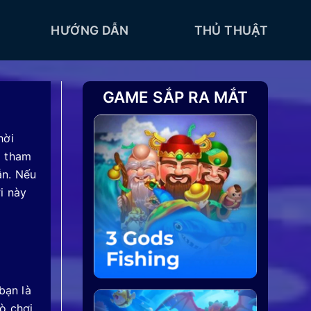
HƯỚNG DẪN
THỦ THUẬT
GAME SẮP RA MẮT
hời
à tham
ẫn. Nếu
i này
bạn là
ò chơi