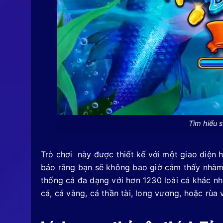
Tìm hiểu 
Trò chơi này được thiết kế với một giao diện h
bảo rằng bạn sẽ không bao giờ cảm thấy nhàm 
thống cá đa dạng với hơn 1230 loài cá khác nha
cá, cá vàng, cá thần tài, long vương, hoặc rùa