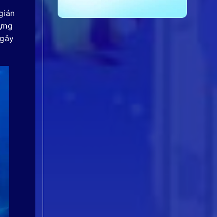
giản
dựng
 gây