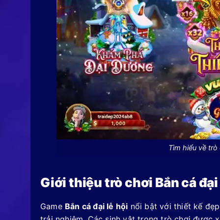
Tìm hiểu về trò
Giới thiệu trò chơi Bắn cá đại 
Game
Bắn cá đại lễ hội
nổi bật với thiết kế đẹ
trải nghiệm. Các sinh vật trong trò chơi được