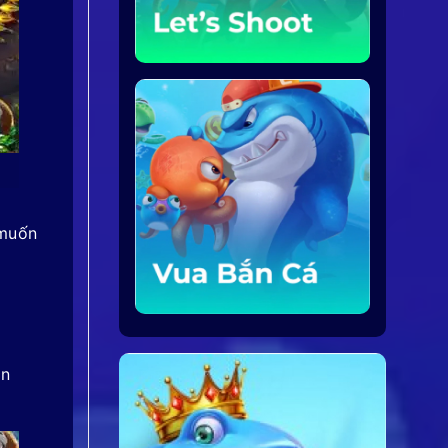
 muốn
ần