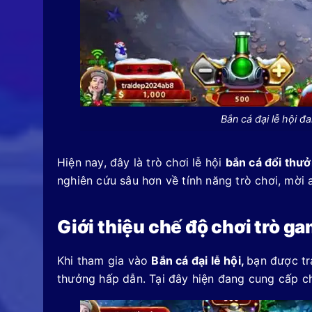
Bắn cá đại lễ hội 
Hiện nay, đây là trò chơi lễ hội
bắn cá đổi thư
nghiên cứu sâu hơn về tính năng trò chơi, mời
Giới thiệu chế độ chơi trò g
Khi tham gia vào
Bắn cá đại lễ hội,
bạn được tr
thưởng hấp dẫn. Tại đây hiện đang cung cấp c