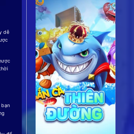
y dễ
được
nhược
thời
, bạn
ng