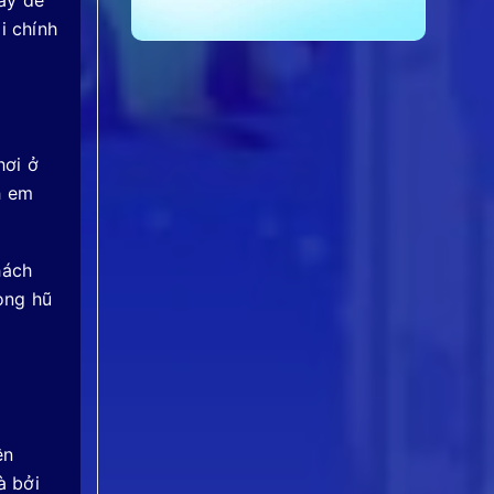
ày để
i chính
hơi ở
h em
hách
òng hũ
ên
à bởi