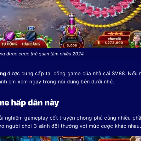
đang được cược thủ quan tâm nhiều 2024
ởng
được cung cấp tại cổng game của nhà cái SV88. Nếu
 anh em xem ngay trong nội dung bên dưới nhé.
ame hấp dẫn này
ải nghiệm gameplay cốt truyện phong phú cùng nhiều ph
ho người chơi 3 sảnh đổi thưởng với mức cược khác nhau.