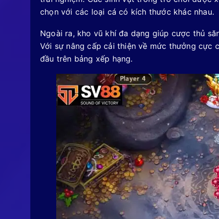
chọn với các loại cá có kích thước khác nhau.
Ngoài ra, kho vũ khí đa dạng giúp cược thủ să
Với sự nâng cấp cải thiện về mức thưởng cực ca
đầu trên bảng xếp hạng.