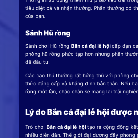
Thời gian sử dụng thiềm thừ pháo kéo dài tron
tiêu diệt cá và nhận thưởng. Phần thưởng có th
của bạn.
Sảnh Hũ rồng
Sảnh chơi Hũ rồng
Bắn cá đại lễ hội
cấp đạn ca
phòng hũ rồng phức tạp hơn nhưng phần thưởn
đã đầu tư.
Các cao thủ thường rất hứng thú với phòng chơi
thức đẳng cấp và khẳng định bản thân. Nếu bạn
rồng một lần, chắc chắn sẽ mang lại trải nghiệ
Lý do Bắn cá đại lễ hội được
Trò chơi
Bắn cá đại lễ hội
tạo ra cộng đồng kết 
nhiều diễn đàn. Thế giới đại dương đầy phong p