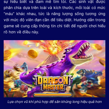
sự hiểu biết và đam mê tìm tòi. Các sinh vật được
phân chia dựa trên loài và kích thước, mỗi loài có mức
“máu” khác nhau, tức là năng lượng sống tương ứng
với mức độ viên đạn cần để tiêu diệt. Hướng dẫn trong
game sẽ cung cấp thông tin chi tiết để người chơi hiểu
rõ hơn về điều này.
Lựa chọn vũ khí phù hợp để săn khủng long hiệu quả hơn