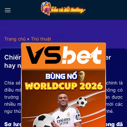
Chuyển
đến
nội
dung
Trang chủ
»
Thủ thuật
×
Chiến thuật Bắn cá Dragon Master
hay như cao thủ 2025
Chia sẻ
Thủ thuật bắn cá Dragon Master
đây chính là
điều mà tất cả các cược thủ đều quan tâm, không có
trường hợp ngoại lệ. Vậy cách bắn nào để săn được
nhiều mục tiêu, thu về nhiều tiền thưởng nhất, mời các
ngư thủ khám phá ngay trong bài viết sau đây nhé.
Sơ lược về tựa game bắn cá khủng long đã