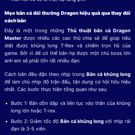
Mẹo bắn cá đổi thưởng Dragon hiệu quả qua thay đổi
cách bắn
Đây là một trong những
Thủ thuật bắn cá Dragon
Master
được nhiều các cao thủ chia sẻ để giúp tiêu
diệt được khủng long T-Rex và chiếm trọn hũ của
game. Bởi vì để có thể bắn hạ được một chú boss lớn
anh em sẽ phải tốn rất nhiều đạn.
Cách bắn đều đặn theo nhịp trong
Bắn cá khủng long
để làm chủ nhịp độ trận đấu, tận dụng cơ hội hữu hiệu
nhất. Các bước thực hiện tổng quan như sau:
Bước 1: Bắn dồn dập và liên tục vào thân của khủng
long lớn hoặc T-rex.
Bước 2: Giảm tốc độ
Bắn cá khủng long
với nhịp rải
đạn là 3-5 viên.