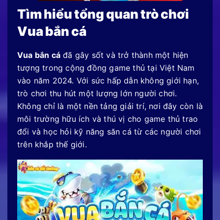
Tìm hiểu tổng quan trò chơi
Vua bắn cá
Vua bắn cá
đã gây sốt và trở thành một hiện
tượng trong cộng đồng game thủ tại Việt Nam
vào năm 2024. Với sức hấp dẫn không giới hạn,
trò chơi thu hút một lượng lớn người chơi.
Không chỉ là một nền tảng giải trí, nơi đây còn là
môi trường hữu ích và thú vị cho game thủ trao
đổi và học hỏi kỹ năng săn cá từ các người chơi
trên khắp thế giới.