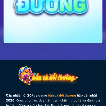
Cập nhật mới 20 tựa game
bắn cá đổi thưởng
hấp dẫn nhất
2026
, được chọn lọc dựa trên trải nghiệm thực tế và đánh giá
từ cộng đồng người chơi. Tại đây, anh em có thể dễ dàng so