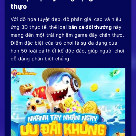
thực
Với đồ họa tuyệt đẹp, độ phân giải cao và hiệu
ứng 3D thực tế, thể loại
bắn cá đổi thưởng
này
mang đến một trải nghiệm game đầy chân thực.
Điểm đặc biệt của trò chơi là sự đa dạng của
hơn 50 loài cá thiết kế độc đáo, giúp người chơi
dễ dàng phân biệt chúng.