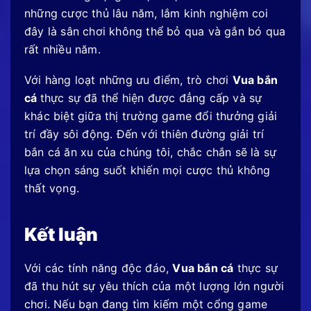
những cược thủ lâu năm, lắm kinh nghiệm coi
đây là sân chơi không thể bỏ qua và gắn bó qua
rất nhiều năm.
Với hàng loạt những ưu điểm, trò chơi
Vua bắn
cá
thực sự đã thể hiện được đẳng cấp và sự
khác biệt giữa thị trường game đổi thưởng giải
trí đầy sôi động. Đến với thiên đường giải trí
bắn cá ăn xu của chúng tôi, chắc chắn sẽ là sự
lựa chọn sáng suốt khiến mọi cược thủ không
thất vọng.
Kết luận
Với các tính năng độc đáo,
Vua bắn cá
thực sự
đã thu hút sự yêu thích của một lượng lớn người
chơi. Nếu bạn đang tìm kiếm một cổng game