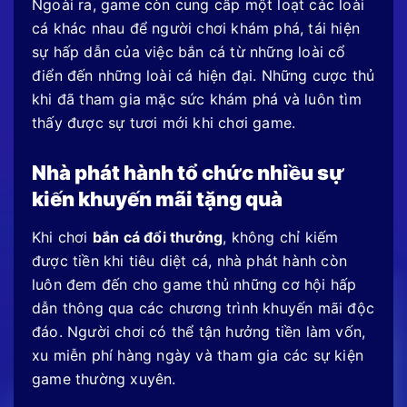
Ngoài ra, game còn cung cấp một loạt các loài
cá khác nhau để người chơi khám phá, tái hiện
sự hấp dẫn của việc bắn cá từ những loài cổ
điển đến những loài cá hiện đại. Những cược thủ
khi đã tham gia mặc sức khám phá và luôn tìm
thấy được sự tươi mới khi chơi game.
Nhà phát hành tổ chức nhiều sự
kiến khuyến mãi tặng quà
Khi chơi
bắn cá đổi thưởng
, không chỉ kiếm
được tiền khi tiêu diệt cá, nhà phát hành còn
luôn đem đến cho game thủ những cơ hội hấp
dẫn thông qua các chương trình khuyến mãi độc
đáo. Người chơi có thể tận hưởng tiền làm vốn,
xu miễn phí hàng ngày và tham gia các sự kiện
game thường xuyên.