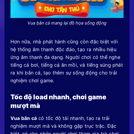
Vua bắn cá mang lại đồ họa sống động
Hơn nữa, nhà phát hành cũng còn đặc biệt với
hệ thống âm thanh độc đáo, tạo ra nhiều hiệu
ứng âm thanh đa dạng. Người chơi có thể nghe
tiếng cá bơi, tiếng cá ăn mồi, và tiếng súng phát
ra khi bắn cá, tạo thêm sự sống động cho trải
nghiệm chơi game.
Tốc độ load nhanh, chơi game
mượt mà
Vua bắn cá
có tốc độ tải nhanh, tạo ra trải
nghiệm mượt mà và không gặp trục trặc. Đặc
biệt, nó cho phép người chơi tham gia trò chơi