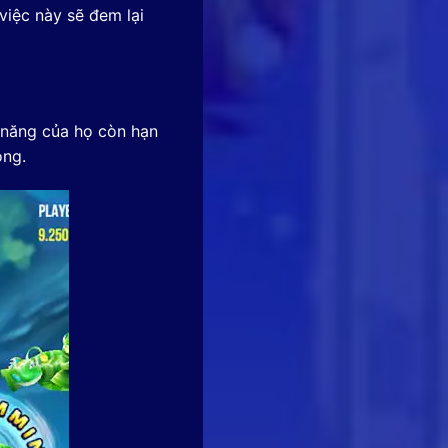
việc này sẽ đem lại
 năng của họ còn hạn
óng.