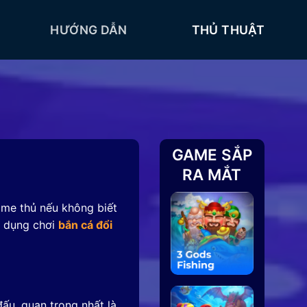
HƯỚNG DẪN
THỦ THUẬT
GAME SẮP
RA MẮT
ame thủ nếu không biết
p dụng chơi
bắn cá đổi
đấu, quan trọng nhất là