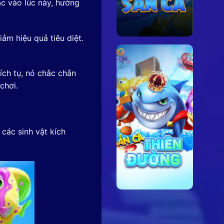
xác vào lúc này, hướng
ảm hiệu quả tiêu diệt.
ích tụ, nó chắc chắn
chơi.
 các sinh vật kích