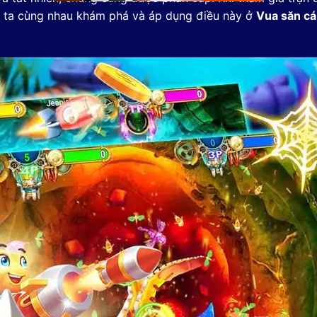
ng ta cùng nhau khám phá và áp dụng điều này ở
Vua săn c