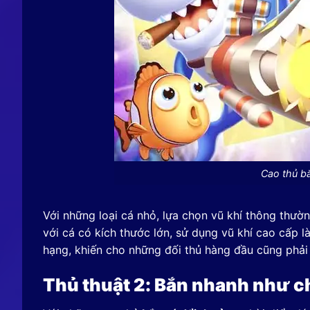
Cao thủ bắ
Với những loại cá nhỏ, lựa chọn vũ khí thông thường
với cá có kích thước lớn, sử dụng vũ khí cao cấp là
hạng, khiến cho những đối thủ hàng đầu cũng phải
Thủ thuật 2: Bắn nhanh như c