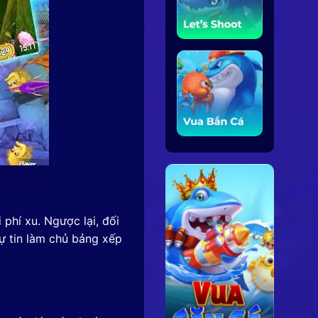
 phí xu. Ngược lại, đối
 tự tin làm chủ bảng xếp