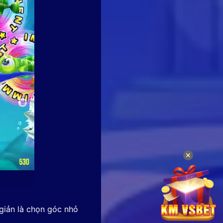
✕
giản là chọn góc nhỏ