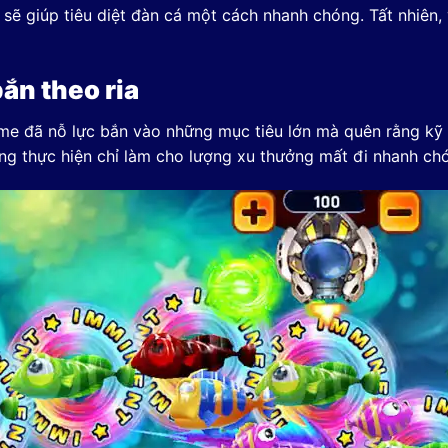
sẽ giúp tiêu diệt đàn cá một cách nhanh chóng. Tất nhiên, 
ắn theo ria
ame đã nỗ lực bắn vào những mục tiêu lớn mà quên rằng kỹ
ắng thực hiện chỉ làm cho lượng xu thưởng mất đi nhanh ch