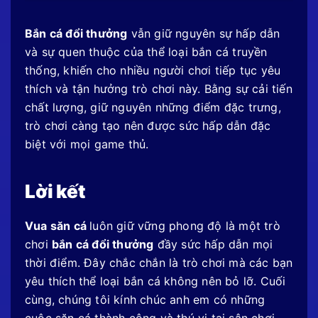
Bắn cá đổi thưởng
vẫn giữ nguyên sự hấp dẫn
và sự quen thuộc của thể loại bắn cá truyền
thống, khiến cho nhiều người chơi tiếp tục yêu
thích và tận hưởng trò chơi này. Bằng sự cải tiến
chất lượng, giữ nguyên những điểm đặc trưng,
trò chơi càng tạo nên được sức hấp dẫn đặc
biệt với mọi game thủ.
Lời kết
Vua săn cá
luôn giữ vững phong độ là một trò
chơi
bắn cá đổi thưởng
đầy sức hấp dẫn mọi
thời điểm. Đây chắc chắn là trò chơi mà các bạn
yêu thích thể loại bắn cá không nên bỏ lỡ. Cuối
cùng, chúng tôi kính chúc anh em có những