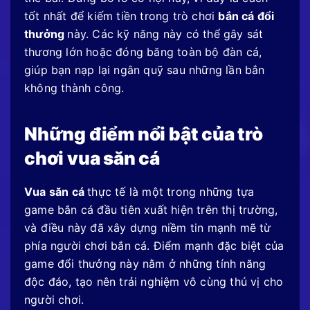
tốt nhất để kiếm tiền trong trò chơi
bắn cá đổi
thưởng
này. Các kỹ năng này có thể gây sát
thương lớn hoặc đóng băng toàn bộ đàn cá,
giúp bạn nạp lại ngân quỹ sau những lần bắn
không thành công.
Những điểm nổi bật của trò
chơi vua săn cá
Vua săn cá
thực tế là một trong những tựa
game bắn cá đầu tiên xuất hiện trên thị trường,
và điều này đã xây dựng niềm tin mạnh mẽ từ
phía người chơi bắn cá. Điểm mạnh đặc biệt của
game đổi thưởng này nằm ở những tính năng
độc đáo, tạo nên trải nghiệm vô cùng thú vị cho
người chơi.