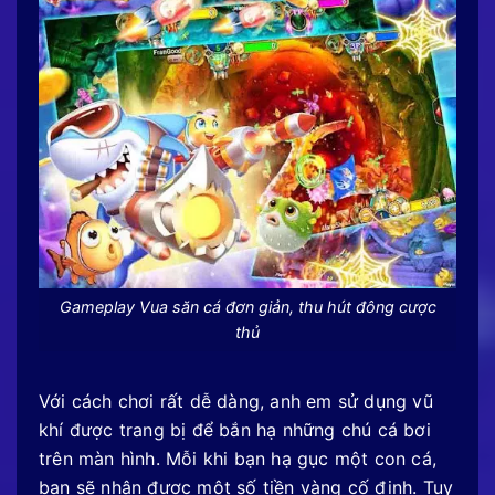
Gameplay Vua săn cá đơn giản, thu hút đông cược
thủ
Với cách chơi rất dễ dàng, anh em sử dụng vũ
khí được trang bị để bắn hạ những chú cá bơi
trên màn hình. Mỗi khi bạn hạ gục một con cá,
bạn sẽ nhận được một số tiền vàng cố định. Tuy