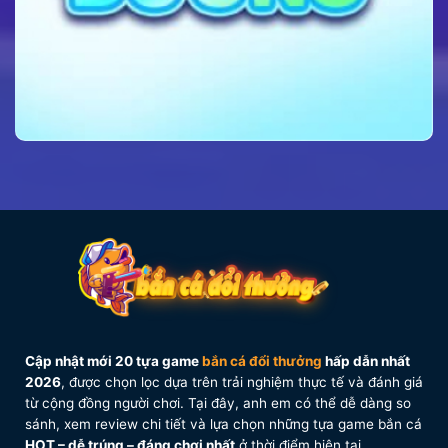
Cập nhật mới 20 tựa game
bắn cá đổi thưởng
hấp dẫn nhất
2026
, được chọn lọc dựa trên trải nghiệm thực tế và đánh giá
từ cộng đồng người chơi. Tại đây, anh em có thể dễ dàng so
sánh, xem review chi tiết và lựa chọn những tựa game bắn cá
HOT – dễ trúng – đáng chơi nhất
ở thời điểm hiện tại.