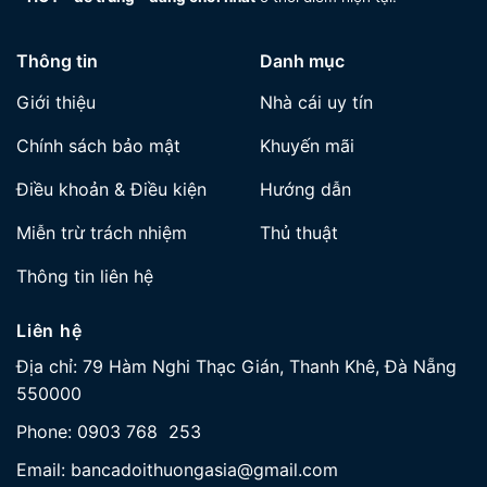
Thông tin
Danh mục
Giới thiệu
Nhà cái uy tín
Chính sách bảo mật
Khuyến mãi
Điều khoản & Điều kiện
Hướng dẫn
Miễn trừ trách nhiệm
Thủ thuật
Thông tin liên hệ
Liên hệ
Địa chỉ:
79 Hàm Nghi Thạc Gián, Thanh Khê, Đà Nẵng
550000
Phone: 0903 768 253
Email:
bancadoithuongasia@gmail.com